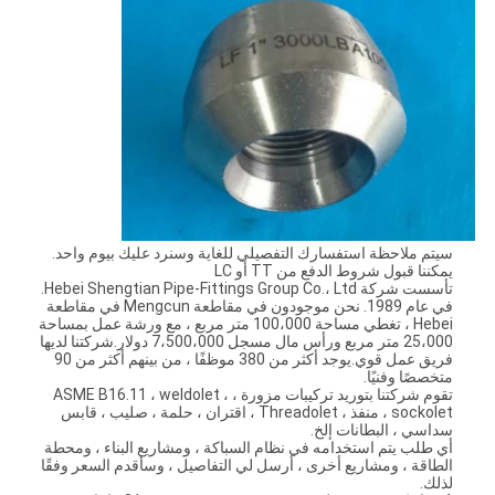
سيتم ملاحظة استفسارك التفصيلي للغاية وسنرد عليك بيوم واحد.
يمكننا قبول شروط الدفع من TT أو LC
تأسست شركة Hebei Shengtian Pipe-Fittings Group Co.، Ltd.
في عام 1989. نحن موجودون في مقاطعة Mengcun في مقاطعة
Hebei ، تغطي مساحة 100،000 متر مربع ، مع ورشة عمل بمساحة
25،000 متر مربع ورأس مال مسجل 7،500،000 دولار.شركتنا لديها
فريق عمل قوي.يوجد أكثر من 380 موظفًا ، من بينهم أكثر من 90
متخصصًا وفنيًا.
تقوم شركتنا بتوريد تركيبات مزورة ، ASME B16.11 ، weldolet ،
sockolet ، منفذ ، Threadolet ، اقتران ، حلمة ، صليب ، قابس
سداسي ، البطانات إلخ.
أي طلب يتم استخدامه في نظام السباكة ، ومشاريع البناء ، ومحطة
الطاقة ، ومشاريع أخرى ، أرسل لي التفاصيل ، وسأقدم السعر وفقًا
لذلك.