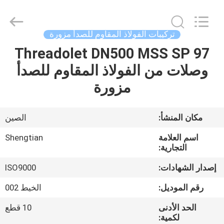
رطل
supplier.
Copyright
©
2020
تركيبات الفولاذ المقاوم للصدأ مزورة
-
2025
Hebei
Threadolet DN500 MSS SP 97
منزل
Shengtian
Pipe
وصلات من الفولاذ المقاوم للصدأ
Fittings
Group
Co.,
المنتجات
مزورة
Ltd..
All
Rights
Reserved.
أشرطة
Developed
مكان المنشأ:
الصين
by
ECER
فيديو
اسم العلامة
Shengtian
التجارية:
عرض
إصدار الشهادات:
ISO9000
الواقع
رقم الموديل:
الخيط 002
الافتراضي
الحد الأدنى
10 قطع
لكمية: