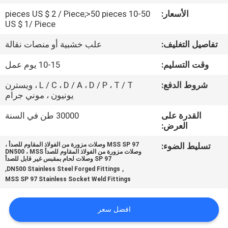
حول
الأسعار:
10-50 pieces US $ 2 / Piece;>50 pieces
بنا
US $ 1/ Piece
تفاصيل التغليف:
علب خشبية أو منصات نقالة
جولة
وقت التسليم:
10-15 يوم عمل
في
شروط الدفع:
L / C ، D / A ، D / P ، T / T ، ويسترن
المعمل
يونيون ، موني جرام
القدرة على
30000 طن في السنة
ضبط
العرض:
الجودة
تسليط الضوء:
MSS SP 97 وصلات مزورة من الفولاذ المقاوم للصدأ ،
وصلات مزورة من الفولاذ المقاوم للصدأ DN500 ، MSS
SP 97 وصلات لحام بمقبس غير قابل للصدأ
,
,
DN500 Stainless Steel Forged Fittings
اتصل
MSS SP 97 Stainless Socket Weld Fittings
بنا
افضل سعر
أخبار