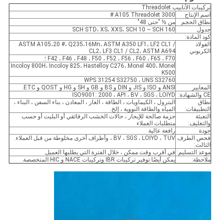
تركيبات الأنابيب Threadolet
اسم الإنتاج
A105 Threadolet 3000 #
نطاق الحجم
من ½ "حتى 48"
جدول
SCH STD، XS، XXS، SCH 10 ~ SCH 160
كود المادة:
الفولاذ
ASTM A105،20 #، Q235،16Mn، ASTM A350 LF1، LF2 CL1 /
الكربوني
CL2، LF3 CL1 / CL2، ASTM A694
F42 ، F46 ، F48 ، F50 ، F52 ، F56 ، F60 ، F65 ، F70 ؛
Incoloy 800H، Incoloy 825، Hastelloy C276، Monel 400، Monel
K500
WPS 31254 S32750 ، UNS S32760
المعايير
ANSI و ISO و JIS و DIN و BS و GB و SH و HG و QOST و ETC.
CE والشهادة:
ISO9001: 2000 ، API ، BV ، SGS ، LOIYD
نطاق
البترول ، الكيماويات ، الطاقة ، الغاز ، المعادن ، بناء السفن ، البناء ،
التطبيقات:
المياه والطاقة النووية ، إلخ.
التعبئة
حزمة صالحة للإبحار ، حالات الخشب الرقائقي أو البليت أو حسب
والتغليف:
متطلبات العملاء
جودة
رافعة عالية
فحص الطرف
BV ، SGS ، LOIYD ، TUV ، وأطراف أخرى مخلوطة من قبل العملاء.
الثالث:
موعد التسليم:
في أقرب وقت ممكن ، خلال الفترة التي يطلبها العميل.
ملاحظة:
يمكن أيضًا توفير تركيبات IBR وتركيبات NACE و HIC المتخصصة.