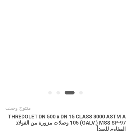
جميع
القضايا
خريطة
الموقع
سياسة
الخصوصية
منتوج وصف
THREDOLET DN 500 x DN 15 CLASS 3000 ASTM A
105 (GALV.) MSS SP-97 وصلات مزورة من الفولاذ
المقاوم للصدأ