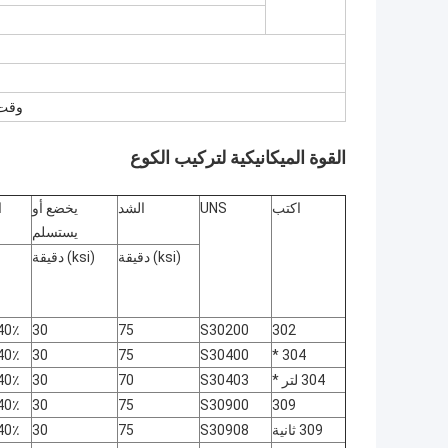
وقت التسلي
القوة الميكانيكية لتركيب الكوع
اكتب
UNS
الشد
يخضع أو
ا
يستسلم
(ksi) دقيقة
(ksi) دقيقة
302
S30200
75
30
40٪ في 2 
304 *
S30400
75
30
40٪ في 2 
304 لتر *
S30403
70
30
40٪ في 2 
309
S30900
75
30
40٪ في 2 
309 ثانية
S30908
75
30
40٪ في 2 