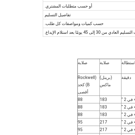
أو حسب متطلبات المشتري.
تفاصيل التسليم
حسب كميات ومواصفات كل طلب.
م العادي من 30 إلى 45 يومًا بعد استلام الإيداع.
ستطالة
صلابة
صلابة
دقيقة
(برينل)
(Rockwell
ماكس
B) كحد
أقصى
″
183
88
″
183
88
″
183
88
″
217
95
″
217
95