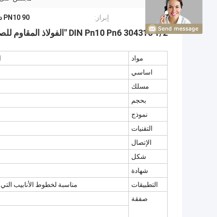
إبراز:
PN10 90 درجة الكوع المناسب
DIN Pn10 Pn6 304316 1/2 "الفولاذ المقاوم للصدأ 304316 بعقب ملحومة 90 درجة Lr تركيب الأنابيب الكوع
مواد
ا
اساسي
مسلك
بحجم
نموذج
التقنيات
الإتصال
شكل
شهادة
التطبيقات
مناسبة لخطوط الأنابيب التي تر
صفقة