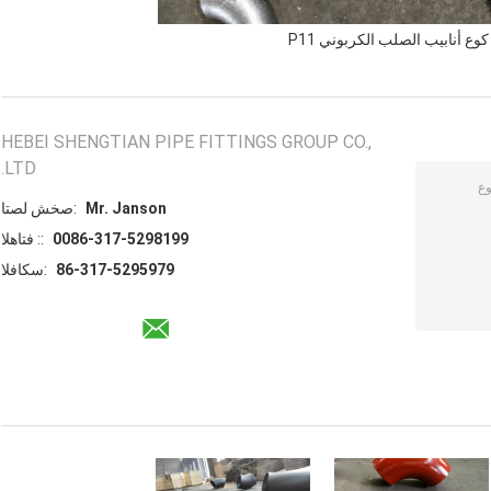
كوع أنابيب الصلب الكربوني P11
HEBEI SHENGTIAN PIPE FITTINGS GROUP CO.,
LTD.
Mr. Janson
اتصل شخص:
0086-317-5298199
الهاتف ::
86-317-5295979
الفاكس: