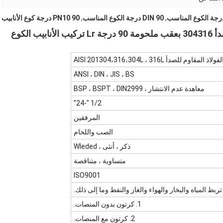
,
DIN 90 درجة الكوع المناسب
,
PN10 90 درجة كوع الأنابيب
لفولاذ المقاوم للصدأ AISI 201304،316،304L ، 316L
ANSI ، DIN ، JIS ، BS
معاهدة عدم الانتشار ، BSP ، BSPT ، DIN2999
1/2 "-24"
المرفقين
الصب واللحام
ذكر ، أنثى ، Wleded
متساوية ، متناقصة
ISO9001
بط المياه والبخار والهواء والغاز والنفط وما إلى ذلك.
1. كرتون بدون المنصات.
2. كرتون مع المنصات.