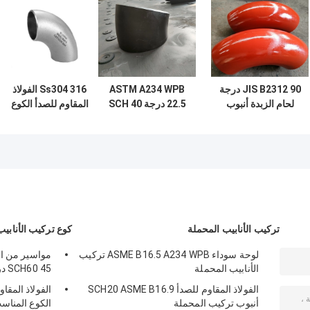
JIS B2312 90 درجة
ASTM A234 WPB
Ss304 316 الفولاذ
لحام الزبدة أنبوب
22.5 درجة SCH 40
المقاوم للصدأ الكوع
الارتباط الكوع الفولاذ
LR المرفق المثبت
45/90/180 درجة
الكربوني
للأنابيب
أنابيب التركيب DN10
تركيب الأنابيب المحملة
كوع تركيب الأنابيب
لوحة سوداء ASME B16.5 A234 WPB تركيب
الأنابيب المحملة
SCH60 45 درجة
الفولاذ المقاوم للصدأ SCH20 ASME B16.9
أنبوب تركيب المحملة
الكوع المناس