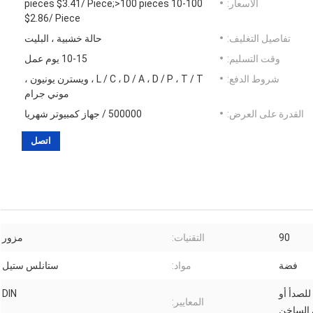
الأسعار:
10-100 pieces $3.41/ Piece;>100 pieces
$2.86/ Piece
تفاصيل التغليف:
حالة خشبية ، البليت
وقت التسليم:
10-15 يوم عمل
شروط الدفع:
L / C ، D / A ، D / P ، T / T ، ويسترن يونيون ،
موني جرام
القدرة على العرض:
500000 / جهاز كمبيوتر شهريا
اتصل
90
التقنيات:
مزور
فضة
مواد:
ستانلس ستيل
لصدأ أو
DIN
المعايير:
الساخن