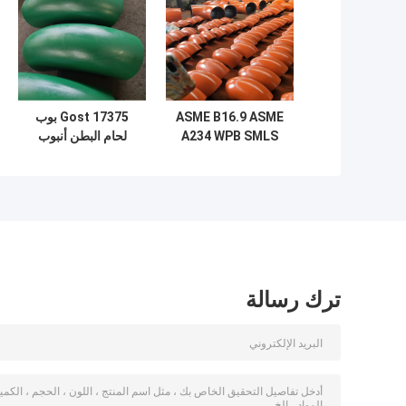
ASME B16.9 ASME
Gost 17375 بوب
A234 WPB SMLS
لحام البطن أنبوب
LR 90 درجة المرفق
الفولاذ الكربوني
المثبت للأنابيب
تثبيت 90 درجة
المرفق
ترك رسالة