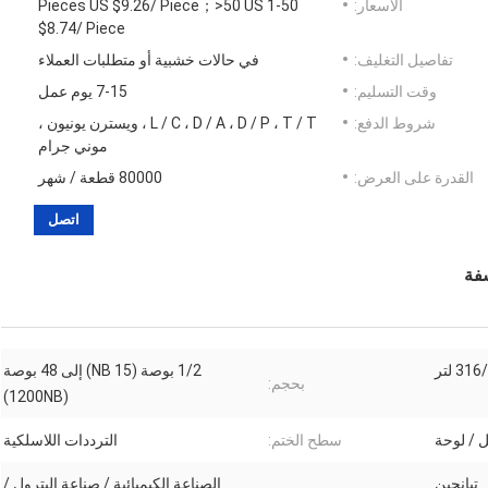
الأسعار:
1-50 Pieces US $9.26/ Piece；>50 US
$8.74/ Piece
تفاصيل التغليف:
في حالات خشبية أو متطلبات العملاء
وقت التسليم:
7-15 يوم عمل
شروط الدفع:
L / C ، D / A ، D / P ، T / T ، ويسترن يونيون ،
موني جرام
القدرة على العرض:
80000 قطعة / شهر
اتصل
1/2 بوصة (15 NB) إلى 48 بوصة
بحجم:
(1200NB)
ل / لوحة
سطح الختم:
الترددات اللاسلكية
تيانجين
الصناعة الكيميائية / صناعة البترول /