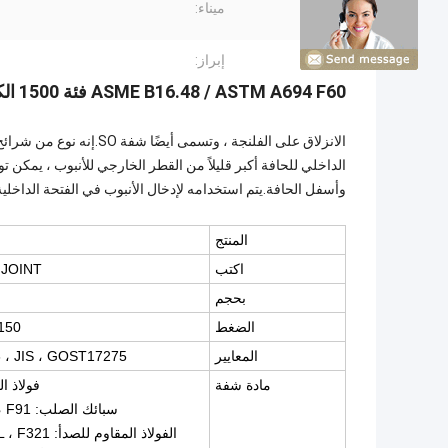
ميناء:
إبراز:
ASME B16.48 / ASTM A694 F60 فئة 1500 الكربون الصلب / الفولاذ المقاوم للصدأ الانزلاق على شفة
الانزلاق على الفلنجة ، وتس
وأسفل الحافة.يتم استخدامه لإدخال الأنبوب في الفتحة الداخلية
المنتج
اكتب
P JOINT
بحجم
الضغط
 ، 300 # ، 600 # ، 900 # ، 1500 # ، 2500 #
المعايير
 ، JIS ، GOST17275
مادة شفة
فولاذ الكربون: 2 ، ST54
سبائك الصلب: ASTM / ASME A182 F5، F9، F11، F12، F22، F91
الفولاذ المقاوم للصدأ: ASTM / ASME A182 F304-304L ، F316-316L ، F321