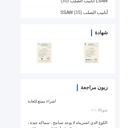
LSAW أنابيب الصلب
(30)
أنابيب الصلب SSAW
(35)
شهادة
زبون مراجعة
شراء ممتع للغاية!
—— شوثالا
الكوع الذي اشتريناه لا يوجد تسامح ، سماكة جيدة ،