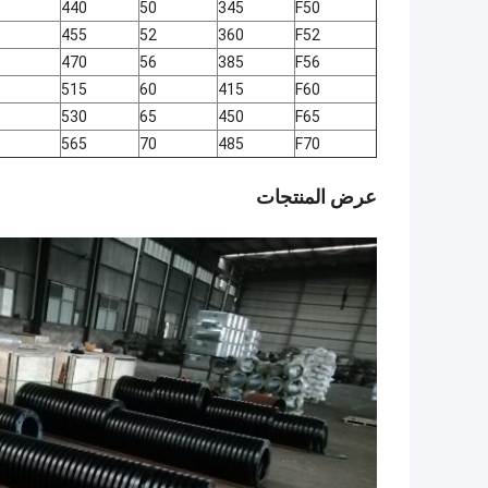
440
50
345
F50
455
52
360
F52
470
56
385
F56
515
60
415
F60
530
65
450
F65
565
70
485
F70
عرض المنتجات