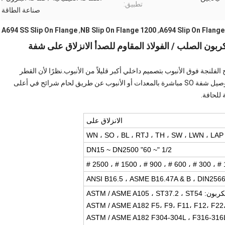
تطبيق:
صناعة الطاقة
A694 SS Slip On Flange
,
1200 NB Slip On Flange
,
A694 Slip On Flange
مى أيضًا شفة SO.إنه نوع من شرائح الفلنجة فوق الأنبوب بتصميم داخلي أكبر قليلاً من الأنبوب.نظرًا لأن القطر
الداخلي للحافة أكبر قليلاً من القطر الخارجي للأنبوب ، يمكن توصيل شفة SO مباشرة بالمعدات أو الأنبوب عن طريق لحام شرائح في أعلى
 للحافة.
الانزلاق على
WN ، SO ، BL ، RTJ ، TH ، SW ، LWN ، LA
1/2 "~ 60" DN15 ~ DN2500
150 #
ANSI B16.5 ، ASME B16.47A & B ، DIN2566
ASTM / ASME A105 ، ST37.