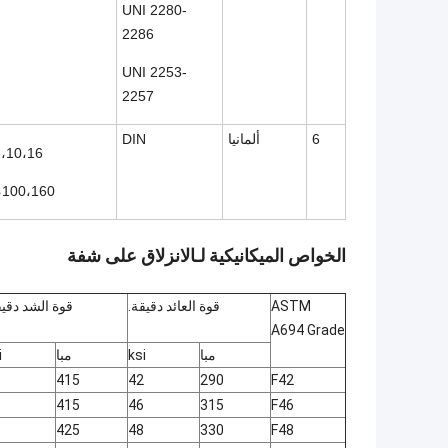
UNI 2280-
2286
UNI 2253-
2257
6
ألمانيا
DIN
10،16 ،
،100،160
الخواص الميكانيكية لـ
الانزلاق على شفة
ASTM
قوة العائد دقيقة.
قوة الشد دقيق
A694 Grade
مبا
ksi
مبا
i
415
42
290
F42
415
46
315
F46
425
48
330
F48