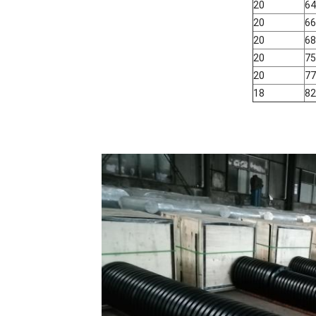
20
64
20
66
20
68
20
75
20
77
18
82