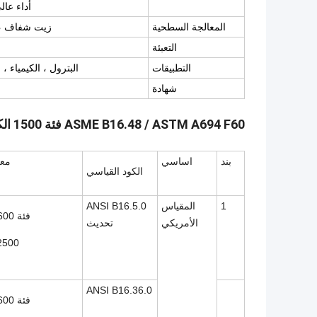
أداء عالي: A860 F42-46-52-60-65-70
المعالجة السطحية
زيت شفاف ، 
التعبئة
التطبيقات
البترول ، الكيمياء ، 
شهادة
ASME B16.48 / ASTM A694 F60 فئة 1500 الكربون الصلب / الفولاذ المقاوم للصدأ الانزلاق على شفة
بند
اساسي
مع
الكود القياسي
1
المقياس
ANSI B16.5.0
فئة 150300600 ،
الأمريكي
تحديث
2500
ANSI B16.36.0
فئة 150300600 ،