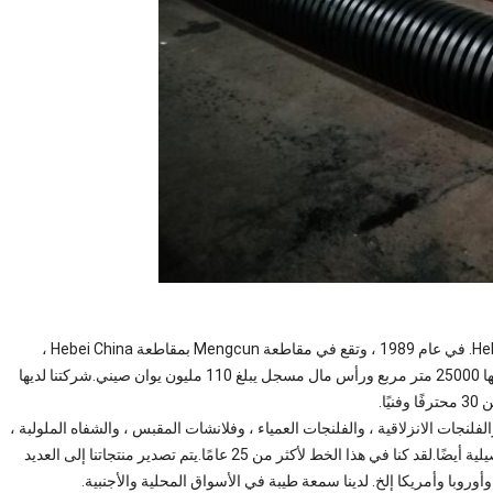
تأسست شركة Hebei Shengtian Pipe-Fitting Group Co. ، Ltd. في عام 1989 ، وتقع في مقاطعة Mengcun بمقاطعة Hebei China ،
وتغطي مساحة 100000 متر مربع ، مع ورشة عمل تبلغ مساحتها 25000 متر مربع ورأس مال مسجل يبلغ 110 مليون يوان صيني.شركتنا لديها
نجات الانزلاقية ، والفلنجات العمياء ، وفلانشات المقبس ، والشفاه الملولبة ،
وفلانشات الألواح إلخ. لدينا القدرة على إنتاج حواف الرسم التفصيلية أيضًا.لقد كنا في هذا الخط لأكثر من 25 عامًا.يتم تصدير منتجاتنا إلى العديد
وبا وأمريكا إلخ. لدينا سمعة طيبة في الأسواق المحلية والأجنبية.