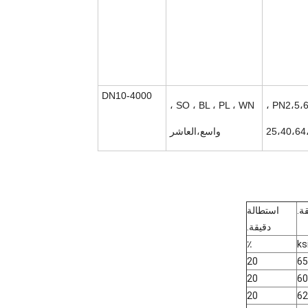
DN10-4000
SO ، BL ، PL ، WN ،
PN2،5،6،
25،40،64
واسع،
العاشر
ة.
استطالة
دقيقة.
٪
ks
20
65
20
60
20
62