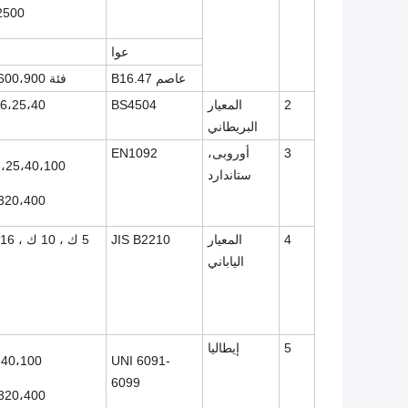
2500
عوا
عاصم B16.47
فئة 150،300،600،900
2
المعيار
BS4504
6،25،40
البريطاني
3
أوروبى،
EN1092
،25،40،100 ،
ستاندارد
320،400
4
المعيار
JIS B2210
5 ك ، 10 ك ، 16 ك ، 30 ك
الياباني
5
إيطاليا
40،100 ،
UNI 6091-
6099
320،400