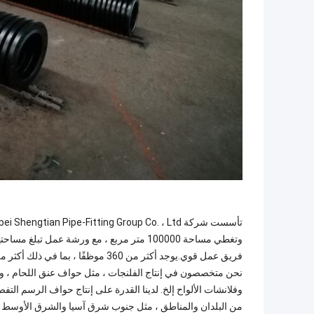
فريق عمل قوي.يوجد أكثر من 360 موظفًا ، بما في ذلك أكثر من 30 محترفًا وفنيًا.
نحن متخصصون في إنتاج الفلنجات ، مثل حواف عنق اللحام ، والفل
من البلدان والمناطق ، مثل جنوب شرق آسيا والشرق الأوسط وأور