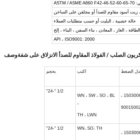
ASTM / ASME 
زيت أسود مقاوم للصدأ أو مجلفن على الساخن
حالة خشبية ، البليت أو حسب متطلبات العملاء
الطاقة ، الغاز ، المعادن ، بناء السفن ، البناء ، إلخ
API ، ISO9001: 2000
وصف
دل الضغط
اكتب
بحجم
1/2 "-24"
WN ، SW ، SO ، BL
،
9001500
TH ، LWN
1/2 "-24"
WN، SO، TH