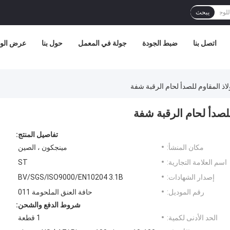
يبحث
اتصل بنا
ضبط الجودة
جولة في المعمل
حول بنا
عرض الوا
تفاصيل المنتج:
مكان المنشأ:
مينجكون ، الصين
اسم العلامة التجارية:
ST
إصدار الشهادات:
BV/SGS/ISO9000/EN10204 3.1B
رقم الموديل:
حافة العنق الملحومة 011
شروط الدفع والشحن:
الحد الأدنى لكمية:
1 قطعة