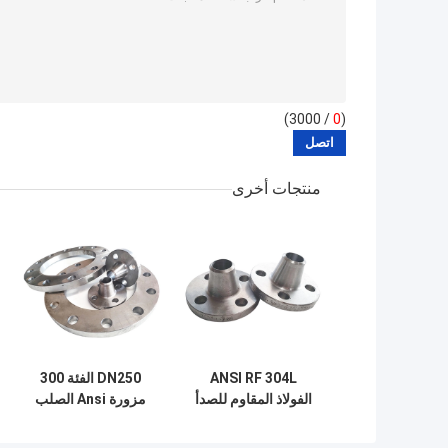
/ 3000)
0
(
منتجات أخرى
ANSI RF 304L
DN250 الفئة 300
الفولاذ المقاوم للصدأ
مزورة Ansi الصلب
CL600 مزورة لحام
لحام الرقبة شفة
الرقبة شفة مقاومة
دليل على التآكل