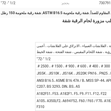
730791
بحجم:
1/2 "- 72"
المقاوم للصدأ
,
شفة رقبة ملحومة ASTM B16.5
,
شفة رقبة ملحومة 150 رطل
، الفلانشات العمياء ، الانزلاق على الفلانشات ، أعمى
رؤية ، شفة اللحام المقبس ، شفة الفتحة ، شفة الخيط
1/2 "-72"
PN16 ؛JIS5K ، JIS10K ، JIS16K ، JIS20K
ANSI B16.5، ASME B16.47A / B، MSS SP-44، API
C207، BS 3293، DIN، BS، AS
A182F51، F53، A182F1، F5، F9، F11، F12، F22
A105، A350LF2، A694 F52، F60 / F65 / F70، A18
F310