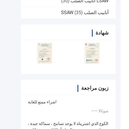
LSAW أنابيب الصلب
(30)
أنابيب الصلب SSAW
(35)
شهادة
زبون مراجعة
شراء ممتع للغاية!
—— شوثالا
الكوع الذي اشتريناه لا يوجد تسامح ، سماكة جيدة ،