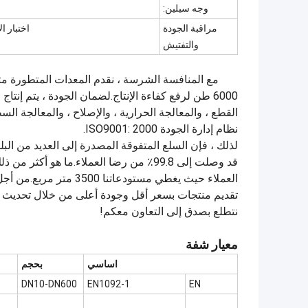
وجه سيلين:
مراقبة الجودة
اختبار الأبعاد ، اخ
والتفتيش
مع المنافسة الشرسة ، نقدم المعدات المتطورة مث
6000 طن لرفع كفاءة الإنتاج.لضمان الجودة ، يتم إ
القطع ، والمعالجة الحرارية ، والإصلاح ، والمعالجة ال
نظام إدارة الجودة ISO9001: 2000.
لذلك ، فإن السلع المتفوقة المصدرة إلى العديد من ال
قد وصلت إلى 99.8٪ من رضا العملاء.ما هو
العملاء حيث يغطي مستودع
تقديم منتجات بسعر أقل وجودة أعلى من خلال تحديث ال
نتطلع بصدق إلى التعاون معكم!
معيار شفة
اساسي
بحجم
DN10-DN600
EN1092-1
EN