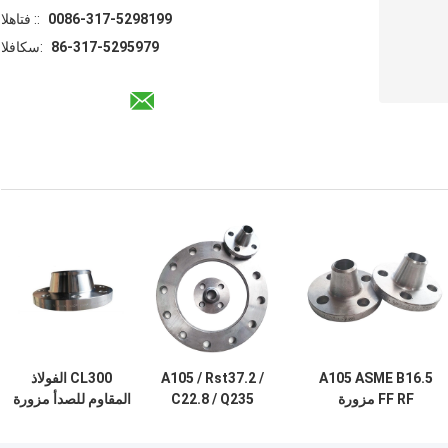
0086-317-5298199
الهاتف ::
86-317-5295979
الفاكس:
A105 ASME B16.5
A105 / Rst37.2 /
CL300 الفولاذ
FF RF مزورة
C22.8 / Q235
المقاوم للصدأ مزورة
مترابطة شفة
الفولاذ المقاوم للصدأ
الأنابيب شفة
Weldneck Flange
لحام الرقبة شفة
SS304L 6 بوصة