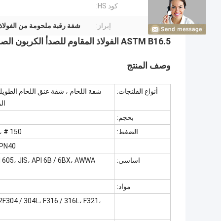
كود HS:
إبراز:
شفة رقبة ملحومة من الفولاذ 
ASTM B16.5 الفولاذ المقاوم للصدأ الكربون الصلب مزورة لحام الرقبة شفة
وصف المنتج
أنواع الفلنجات:
شفة اللحام ، شفة عنق اللحام الطويلة 
ال
بحجم:
الضغط:
150 # ، 300 # ، 400 # ، 600 # ، 900 # ، 1500 # ، 2500 #.
 ، PN25 ، PN40
اساسي:
 605، JIS، API 6B / 6BX، AWWA
مواد:
2F304 / 304L، F316 / 316L، F321،