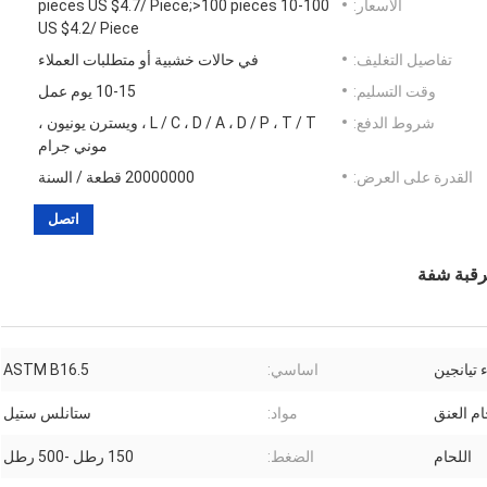
الأسعار:
10-100 pieces US $4.7/ Piece;>100 pieces
US $4.2/ Piece
تفاصيل التغليف:
في حالات خشبية أو متطلبات العملاء
وقت التسليم:
10-15 يوم عمل
شروط الدفع:
L / C ، D / A ، D / P ، T / T ، ويسترن يونيون ،
موني جرام
القدرة على العرض:
20000000 قطعة / السنة
اتصل
ء تيانجين
اساسي:
ASTM B16.5
ام العنق
مواد:
ستانلس ستيل
اللحام
الضغط:
150 رطل -500 رطل