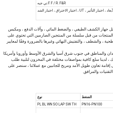
F. F / R. F&R.تي جيه
تبار التأثير ، UT ، اختبار الاختراق ، اختبار الشد
ل جهاز الكشف الطيفي ، والضغط المائي ، وآلات الدفع ، ومكبس
نتاج المنتجات من قبل سلسلة من المنتجين الصارمين التي تحتوي على
سطحية ، والشطف ، والتفتيش النهائي وغيرها بالضرورة وفقًا لمعايير
بلدان والمناطق في جنوب شرق آسيا والشرق الأوسط وأوروبا وأمريكا
 أكثر من ذلك ، لدينا سلع كافية بمواصفات مختلفة في المخزون لتلبية طلب
اتنا 3500 متر مربع.من أجل إقامة تعاون طويل الأمد ومربح للجانبين مع عملائنا ، سنصر على
تقنيات والمرافق.
الضغط
نوع
PL BL WN SO LAP SW TH
PN16-PN100