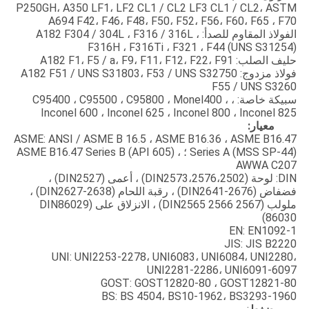
P250GH، A350 LF1، LF2 CL1 / CL2 LF3 CL1 / CL2، ASTM
A694 F42، F46، F48، F50، F52، F56، F60، F65 ، F70
الفولاذ المقاوم للصدأ: A182 F304 / 304L ، F316 / 316L ،
F316H ، F316Ti ، F321 ، F44 (UNS S31254)
حليف الصلب: A182 F1، F5 / a، F9، F11، F12، F22، F91
فولاذ مزدوج: A182 F51 / UNS S31803، F53 / UNS S32750
F55 / UNS S3260
سبيكة خاصة: ، C95400 ، C95500 ، C95800 ، Monel400 ،
Inconel 600 ، Inconel 625 ، Inconel 800 ، Inconel 825
معيار:
ASME: ANSI / ASME B 16.5 ، ASME B16.36 ، ASME B16.47
Series A (MSS SP-44) ؛ ASME B16.47 Series B (API 605) ،
AWWA C207
DIN: لوحة (DIN2573،2576،2502) ، أعمى (DIN2527) ،
فضفاض (DIN2641-2676) ، رقبة اللحام (DIN2627-2638) ،
ملولب (DIN2565 2566 2567) ، الانزلاق على (DIN86029
86030)
EN: EN1092-1
JIS: JIS B2220
UNI: UNI2253-2278، UNI6083، UNI6084، UNI2280،
UNI2281-2286، UNI6091-6097
GOST: GOST12820-80 ، GOST12821-80
BS: BS 4504، BS10-1962، BS3293-1960