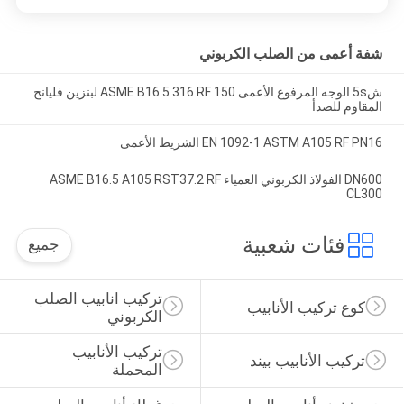
شفة أعمى من الصلب الكربوني
ش5s الوجه المرفوع الأعمى ASME B16.5 316 RF 150 لبنزين فليانج
المقاوم للصدأ
EN 1092-1 ASTM A105 RF PN16 الشريط الأعمى
DN600 الفولاذ الكربوني العمياء ASME B16.5 A105 RST37.2 RF
CL300
فئات شعبية
جميع
تركيب انابيب الصلب 
كوع تركيب الأنابيب
الكربوني
تركيب الأنابيب 
تركيب الأنابيب بيند
المحملة