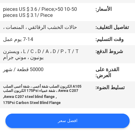
حول
الأسعار:
10-50 pieces US $ 3.6 / Piece;>50
بنا
pieces US $ 3.1/ Piece
تفاصيل التغليف:
حالات الخشب الرقائقي ، المنصات ،
جولة
وقت التسليم:
7-14 يوم عمل
في
شروط الدفع:
L / C ، D / A ، D / P ، T / T ، ويسترن
المعمل
يونيون ، موني جرام
القدرة على
50000 قطعة / شهر
ضبط
العرض:
الجودة
تسليط الضوء:
A105 الكربون الصلب شفة أعمى ، شفة أعمى الصلب
Awwa C207 ، شفة عمياء 175Psi الكربون الصلب
,
,
Awwa C207 steel blind flange
اتصل
175Psi Carbon Steel Blind Flange
بنا
افضل سعر
أخبار