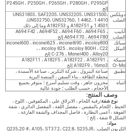
P245GH ، P250GH ، P265GH ، P280GH ، P295GP
إلخ.
دوبلكس
UNS31803، SAF2205، UNS32205، UNS31500،
الصلب
UNS32750، UNS32760، 1.4462، 1.4410،
1.4501 و A182F51 و A182F53 وما إلى ذلك.
أنابيب
A694 F42 ، A694F52 ، A694 F60 ، A694 F65 ،
الصلب
A694 F70 ، A694 F80 إلخ
سبائك
inconel600 ، inconel625 ، inconel690 ، incoloy800
النيكل
، incoloy 825 ، incoloy 800H ، C22 ،
C-276 ، Monel400 ، Alloy20 إلخ.
سبيكة
A182F11 ، A182F5 ، A182F22 ، A182F91 ،
Cr-Mo
A182F9 ، 16mo3 إلخ.
تطبيق
صناعة البترول ، شركة التكرير ، صناعة الأسمدة ،
محطة الطاقة ، بناء السفن ، المنصة البرية
انتباه
مخزون جاهز ، وقت تسليم أسرع ؛ متوفر بجميع
الأحجام ، حسب الطلب ؛ جودة عالية
وصف المنتج:
نوع شفة:
رقبة اللحام ، الانزلاق على ، المكفوفين ، اللوح ،
الخيط ، اللحام بالمقبس ، مفصل اللفة ، المفصل الدائري ، شفة
الفوهة ، أعمى النظارة ، فاصل المجذاف والشفة الفارغة ،
الشكل 8 شفة ، إلخ ؛
مواد:
الكربون الصلب: Q235،20 #، A105، ST37.2، C22.8، S235JR،