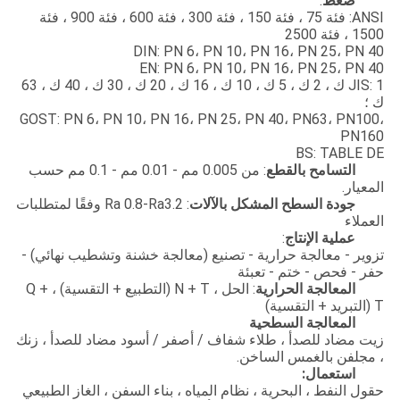
ضغط
:
ANSI: فئة 75 ، فئة 150 ، فئة 300 ، فئة 600 ، فئة 900 ، فئة
1500 ، فئة 2500
DIN: PN 6، PN 10، PN 16، PN 25، PN 40
EN: PN 6، PN 10، PN 16، PN 25، PN 40
JIS: 1 ك ، 2 ك ، 5 ك ، 10 ك ، 16 ك ، 20 ك ، 30 ك ، 40 ك ، 63
ك ؛
GOST: PN 6، PN 10، PN 16، PN 25، PN 40، PN63، PN100،
PN160
BS: TABLE DE
التسامح بالقطع
: من 0.005 مم - 0.01 مم - 0.1 مم حسب
المعيار.
جودة السطح المشكل بالآلات
: Ra 0.8-Ra3.2 وفقًا لمتطلبات
العملاء
عملية الإنتاج
:
تزوير - معالجة حرارية - تصنيع (معالجة خشنة وتشطيب نهائي) -
حفر - فحص - ختم - تعبئة
المعالجة الحرارية
: الحل ، N + T (التطبيع + التقسية) ، Q +
T (التبريد + التقسية)
المعالجة السطحية
زيت مضاد للصدأ ، طلاء شفاف / أصفر / أسود مضاد للصدأ ، زنك
، مجلفن بالغمس الساخن.
استعمال:
حقول النفط ، البحرية ، نظام المياه ، بناء السفن ، الغاز الطبيعي