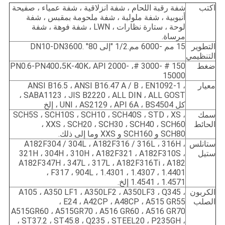
اكتب
شفة رقبة اللحام ، شفة انزلاقية ، شفة عمياء ، صفيحة
أنبوبية ، شفة ملولبة ، شفة ملحومة بمقبس ، شفة
لوحة ، ستارة نظارات ، LWN ، شفة فوهة ، شفة
مرساة.
التطوير
15 مم -6000 مم.1/2 "إلى 80" .DN10-DN3600
التنظيمي
ضغط
150 # -3000 #، PN0.6-PN400،5K-40K، API 2000-
15000
معيار
ANSI B16.5 ، ANSI B16.47 A / B ، EN1092-1 ،
SABA1123 ، JIS B2220 ، ALL DIN ، ALL GOST ،
كل UNI ، AS2129 ، API 6A ، BS4504 ، إلخ
سمك
SCH5S ، SCH10S ، SCH10 ، SCH40S ، STD ، XS ،
الحائط
XXS ، SCH20 ، SCH30 ، SCH40 ، SCH60 ،
SCH80 و SCH160 و XXS وما إلى ذلك.
ستانلس
A182F304 / 304L ، A182F316 / 316L ، 316H ،
ستيل
321H ، 304H ، 310H ، A182F321 ، A182F310S ،
A182F347H ، 347L ، 317L ، A182F316Ti ، A182
F317 ، 904L ، 1.4301 ، 1.4307 ، 1.4401 ،
1.4571 ، 1.4541 إلخ.
الكربون
A105 ، A350 LF1 ، A350LF2 ، A350LF3 ، Q345 ،
الصلب
E24 ، A42CP ، A48CP ، A515 GR55 ،
A515GR60 ، A515GR70 ، A516 GR60 ، A516 GR70
، ST37.2 ، ST45.8 ، Q235 ، STEEL20 ، P235GH ،