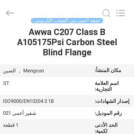
©
2020
-
2025
Hebei
شفة أعمى من الصلب الكربوني
Shengtian
Pipe
Fittings
Awwa C207 Class B
منزل
Group
Co.,
A105175Psi Carbon Steel
Ltd..
All
Rights
المنتجات
Blind Flange
Reserved.
Developed
by
ECER
أشرطة
مكان المنشأ:
Mengcun ， الصين
فيديو
اسم العلامة
ST
التجارية:
عرض
إصدار الشهادات:
ISO9000/EN10204 3.1B
الواقع
رقم الموديل:
شفير أعمى 021
الافتراضي
الحد الأدنى
1 قطعة
لكمية: