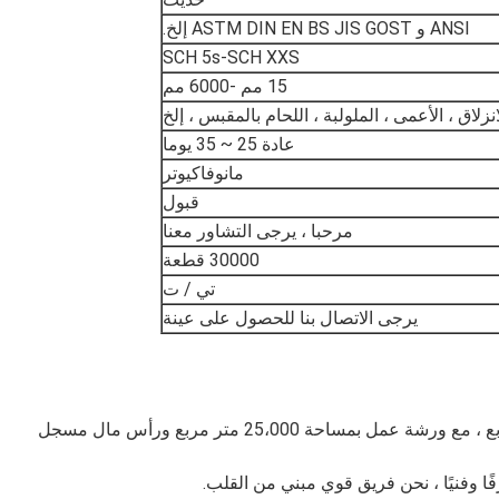
ANSI و ASTM DIN EN BS JIS GOST إلخ.
SCH 5s-SCH XXS
15 مم -6000 مم
انزلاق ، الأعمى ، الملولبة ، اللحام بالمقبس ، إلخ
عادة 25 ~ 35 يوما
مانوفاكيوتر
قبول
مرحبا ، يرجى التشاور معنا
30000 قطعة
تي / ت
يرجى الاتصال بنا للحصول على عينة
► تأسست عام 1989 ، على مساحة 100،000 متر مربع ، مع ورشة عمل بمساحة 25،000 متر مربع ورأس مال مسجل