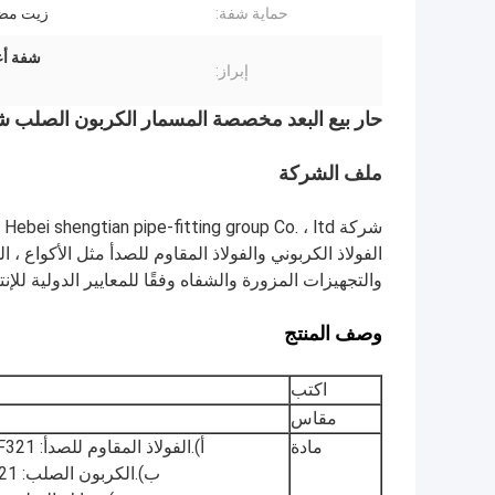
حماية شفة:
زيت مضا
شفة أعم
إبراز:
حار بيع البعد مخصصة المسمار الكربون الصلب 
ملف الشركة
ش
الفولاذ الكربوني والفولاذ المقاوم للصدأ مثل الأكواع ،
والتجهيزات المزورة والشفاه وفقًا للمعايير الدولية للإنت
وصف المنتج
اكتب
مقاس
مادة
أ).الفولاذ المقاوم للصدأ: F304 / 304L ، F316 / 316L ، F316Ti ، F321 ، إلخ.
ب).الكربون الصلب: A105 ، 20Mn ، 20 # ، Q235 ، C22.8 / C21 ، إلخ.