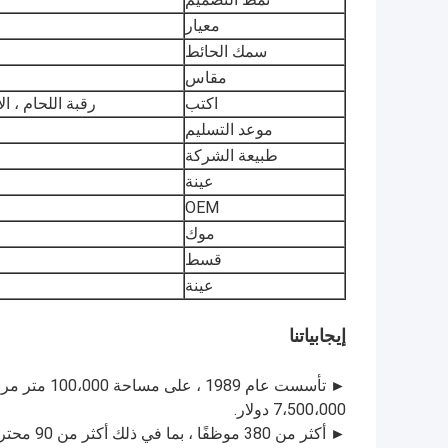
معيار
سمك الحائط
مقاس
اكتب
رقبة اللحام ، ال
موعد التسليم
طبيعة الشركة
عينة
OEM
موك
قسط
عينة
إيجابياتنا
7،500،000 دولار.
► أكثر من 380 موظفًا ، بما في ذلك أكثر من 90 محترفًا وفنيًا ، نحن فريق قوي مبني من القلب.