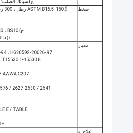
ج).سبائك الصلب: F5 ، F9 ، F11 ، F22 ، 1Cr5Mo ، 15CrMo ، إلخ.
ضغط
ج).BS4504 ، PN2.5-PN440 ، BS10: الجدول D ، E ، F ، H ،
د).JIS: 5 آلاف ، 10 آلاف ، 16 ألف ، 20 ألف ، 30 ألف
معيار
-94 ، HG20592-20626-97 ،
/ T15530.1-15530.8
4 / AWWA C207
76 / 2627-2630 / 2641
LE E / TABLE
JIS / كانساس 5 ك ، 10 ك ، 16
علاج او