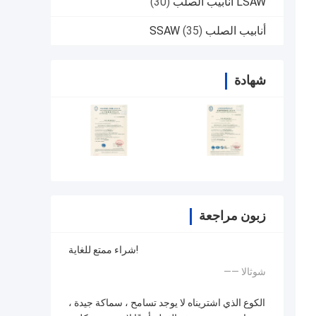
LSAW أنابيب الصلب
(30)
أنابيب الصلب SSAW
(35)
شهادة
زبون مراجعة
شراء ممتع للغاية!
—— شوثالا
الكوع الذي اشتريناه لا يوجد تسامح ، سماكة جيدة ،