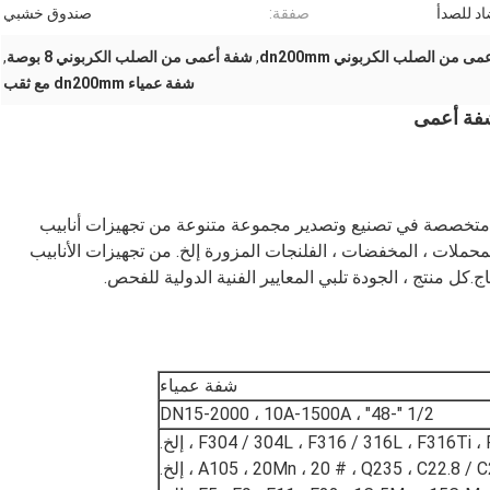
د للصدأ
صفقة:
صندوق خشبي
ى من الصلب الكربوني dn200mm
,
شفة أعمى من الصلب الكربوني 8 بوصة
,
شفة عمياء dn200mm مع ثقب
شفة أعمى
ركة Hebei shengtian pipe-fitting group Co. ، ltd متخصصة في تصنيع وتصدير مجموعة متنوعة من تجهيزات أنابيب
 المحملات ، المخفضات ، الفلنجات المزورة إلخ. من تجهيزات الأنابيب
اج.كل منتج ، الجودة تلبي المعايير الفنية الدولية للفحص.
شفة عمياء
1/2 "-48" ، DN15-2000 ، 10A-1500A