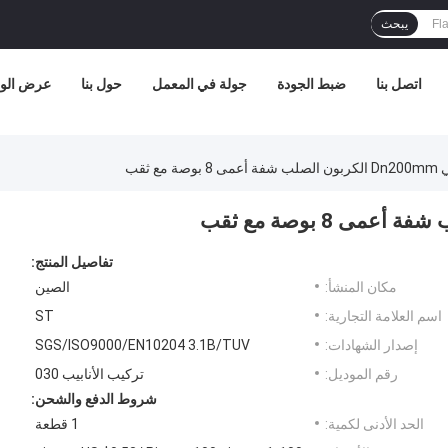
يبحث
اتصل بنا
ضبط الجودة
جولة في المعمل
حول بنا
عرض الوا
مع ثقب
تفاصيل المنتج:
مكان المنشأ:
الصين
اسم العلامة التجارية:
ST
إصدار الشهادات:
SGS/ISO9000/EN10204 3.1B/TUV
رقم الموديل:
تركيب الأنابيب 030
شروط الدفع والشحن:
الحد الأدنى لكمية:
1 قطعة