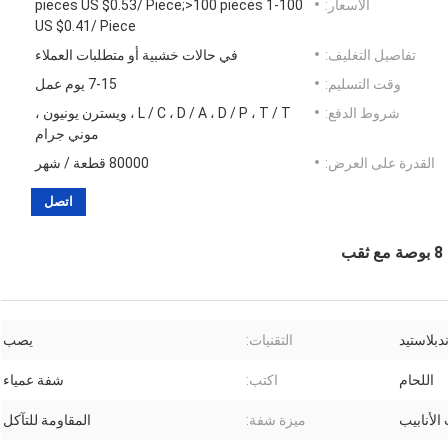
الأسعار:
1-100 pieces US $0.53/ Piece;>100 pieces
US $0.41/ Piece
تفاصيل التغليف:
في حالات خشبية أو متطلبات العملاء
وقت التسليم:
7-15 يوم عمل
شروط الدفع:
L / C ، D / A ، D / P ، T / T ، ويسترن يونيون ،
موني جرام
القدرة على العرض:
80000 قطعة / شهر
اتصل
دبلاستيد
التقنيات:
يصب
اللحام
اكتب:
شفة عمياء
 الأنابيب
ميزة شفة:
المقاومة للتآكل