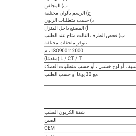
ب) المجلفن
ج) الرسم بألوان مختلفة
د) حسب متطلبات الزبون
أ) المصنع داخل المنزل
ب) فحص الطرف الثالث متاح عند الطلب
تتوفر ملحقات مختلفة
ISO9001: 2000 ، م
L / CT / T (مقدمًا)
ة ، أو لوح خشبي ، أو حسب متطلبات العملاء
مع 30 يومًا أو حسب الطلب
شفة الكربون الصلب
الصين
OEM
حديث