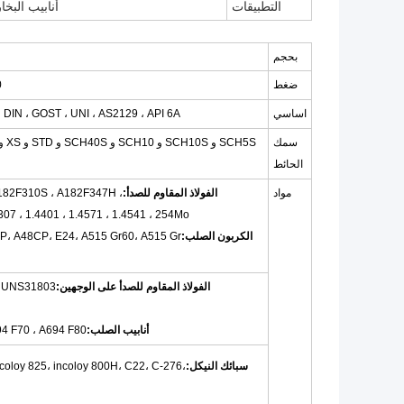
التطبيقات
أنابيب البخا
بحجم
ضغط
15000
اساسي
0 ، DIN ، GOST ، UNI ، AS2129 ، API 6A
سمك
الحائط
مواد
الفولاذ المقاوم للصدأ:
A182F310S ، A182F347H ،
 1.4307 ، 1.4401 ، 1.4571 ، 1.4541 ، 254Mo
الكربون الصلب:
CP، A48CP، E24، A515 Gr60، A515 Gr
الفولاذ المقاوم للصدأ على الوجهين:
أنابيب الصلب:
694 F70 ، A694 F80
سبائك النيكل:
ncoloy 825، incoloy 800H، C22، C-276،