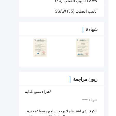
LSAW أنابيب الصلب
(30)
أنابيب الصلب SSAW
(35)
شهادة
زبون مراجعة
شراء ممتع للغاية!
—— شوثالا
الكوع الذي اشتريناه لا يوجد تسامح ، سماكة جيدة ،