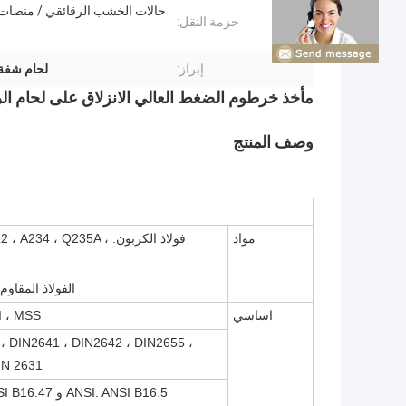
حالات الخشب الرقائقي / منصا
حزمة النقل:
ا
إبراز:
لحام شفة انز
مأخذ خرطوم الضغط العالي الانزلاق على لحام الر
وصف المنتج
مواد
فولاذ الكربون: ، Q235A
الفولاذ المقاوم للصدأ: 04L ، F316 / 316L
اساسي
PI ، MSS
، DIN2641 ، DIN2642 ، DIN2655 ،
 2631 ،
ANSI: ANSI B16.5 و ANSI B16.47 و MSS SP44 و ANSI B16.36 و ANSI B16.48