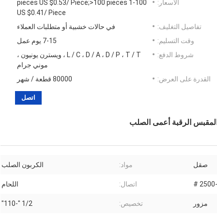
الأسعار:
1-100 pieces US $0.53/ Piece;>100 pieces
US $0.41/ Piece
تفاصيل التغليف:
في حالات خشبية أو متطلبات العملاء
وقت التسليم:
7-15 يوم عمل
شروط الدفع:
L / C ، D / A ، D / P ، T / T ، ويسترن يونيون ،
موني جرام
القدرة على العرض:
80000 قطعة / شهر
اتصل
صقل
مواد:
الكربون الصلب
اتصال:
اللحام
مزور
تخصيص:
1/2 "-110"