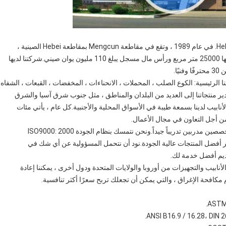
تأسست شركة Hebei Shengtian Pipe-Fitting Group Co. ، Ltd. في عام 1989 ، وتقع في مقاطعة Mengcun بمقاطعة Hebei الصينية ،
وتغطي مساحة 100000 متر مربع ، مع ورشة عمل تبلغ مساحتها 25000 متر مربع ورأس مال مسجل يبلغ 110 مليون يوان صيني.شركتنا لديها
 الرئيسية: الكوع الصلب ، المحملات ، الانحناءات ، المخفضات ، القبعات ، الشفاه
 كنا في هذا الخط لأكثر من 20 عامًا.يتم تصدير منتجاتنا إلى العديد من البلدان والمناطق ، مثل جنوب شرق آسيا والشرق
لأنابيب لدينا بسمعة طيبة في الأسواق المحلية والأجنبية.كل عام ، يأتي مئات
من أجل التعاون في مجال الأعمال.
لدينا أجهزة فحص من الدرجة الأولى ووسائل كشف مثالية ومتخصصين مدربين تدريباً جيداً.ونحن نتمسك بنظام الجودة ISO9000: 2000
وفير أفضل المنتجات عالية الجودة.نود أن نتحمل المسؤولية عن أي شك في
قديم أفضل خدمة لك.
يب والتجهيزات من أوروبا والولايات المتحدة ودول أخرى ، يمكننا إعادة
مكافحة الإغراق ، والتي يمكن أن تجعلك تربح سعرًا أكثر تنافسية.