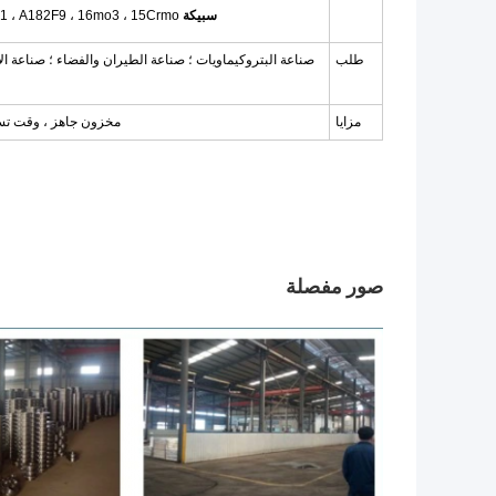
سبيكة Cr-Mo:
2F91 ، A182F9 ، 16mo3 ، 15Crmo
طلب
صناعة البتروكيماويات ؛ صناعة الطيران والفضاء ؛ صناعة الأدو
مزايا
مخزون جاهز ، وقت تسل
صور مفصلة