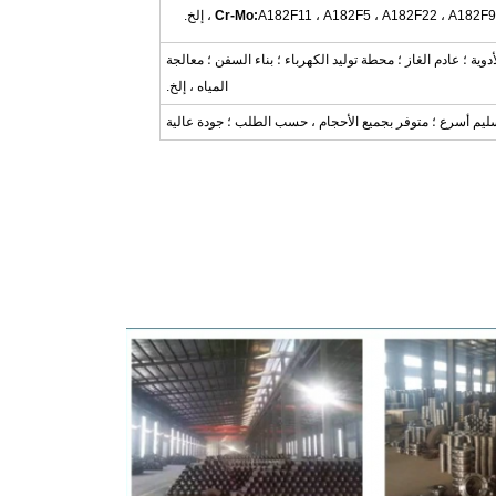
A182F11 ، A182F5 ، A182F22 ، A18 ، إلخ.
ية ؛ عادم الغاز ؛ محطة توليد الكهرباء ؛ بناء السفن ؛ معالجة
المياه ، إلخ.
يم أسرع ؛ متوفر بجميع الأحجام ، حسب الطلب ؛ جودة عالية