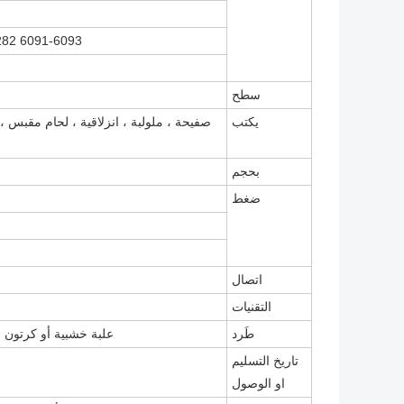
282 6091-6093
سطح
يكتب
صفيحة ، ملولبة ، انزلاقية ، لحام مقبس 
بحجم
ضغط
اتصال
التقنيات
طَرد
علبة خشبية أو كرتون 
تاريخ التسليم
او الوصول