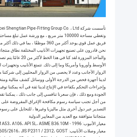
فريق عمل قوي.يوجد أكثر من 360 موظفًا ، بما في ذلك أكثر من 30 محترفًا وفنيًا.
نحن قادرون على تصنيع تجهيزات الأنابيب المختلفة.نطاق منتجاتنا
والمآخذ المزورة.لقد
الأوسط وأوروبا وأمريكا وما إلى ذلك. تتمتع الأنابيب وتجهيزات ا
الزوار الأجانب وعدد لا يحصى من الزوار المحليين إلى شركتنا 
وإجراءات التحكم بكفاءة في الإنتاج.لدينا ثقة في أنه يمكننا ت
الجودة.ومع ذلك ، فإن سعرنا تنافسي.إلى جانب ذلك ، يمكننا ت
من أجل تجنب سياسة رسوم مكافحة الإغراق المفروضة على الأناب
التصدير عبر دول أخرى مثل ماليزيا وغيرها ، للتحايل على رسوم 
منتجاتنا متوافقة مع العديد من المعايير الدولية
معيار الأنبوب: ASTM A53، A106، API 5L، ASME B36.10M - 1996.
معيار وصلات الأنابيب: ANSI B16.9 / 16.28، DIN 2605/2616، JIS P2311 / 2312، GOST.