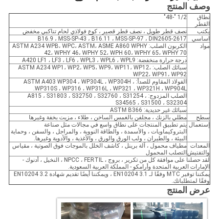
وصف المنتج
نطاق
1/2 "-48"
القطر
يكتب
نصف قطر طويل ، نصف قطر قصير ، كوع فولاذي لحام تناكبي مخفض
اساسي
B16.9 ، MSS-SP-43 ، B16.11 ، MSS-SP-97 ، DIN2605-2617
مواد
الكربون الصلب: ASTM A234 WPB، WPC، ASTM، ASME A860 WPHY
42، WPHY 46، WPHY 52، WPH 60، WPHY 65، WPHY 70
درجة حرارة منخفضة: A420 LF1 ، LF3 ، LF6 ، WPL3 ، WPL6 ، WPL9
سبائك الصلب: ASTM A234 WP1، WP2، WP5، WP9، WP11، WP12،
WP22، WP91، WP92
الفولاذ المقاوم للصدأ: ASTM A403 WP304 ، WP304L ، WP304H ،
WP310S ، WP316 ، WP316L ، WP321 ، WP321H ، WP904L.
الصلب المزدوج: A815 ، S31803 ، S32750 ، S32760 ، S31254 ،
S34565 ، S31500 ، S32304
سبائك غير حديدية: ASTM B366
سطح
مطلي بالزنك ، مجلفن بالغمس الساخن ، طلاء ، مزيت بخفة وغيرها
إستعمال
يتم تطبيق المنتجات على نطاق واسع في مجالات مثل صناعة
البتروكيماويات ، والأسمدة ، والطاقة النووية ، والمراجل ، والسفن ، وحماية
البيئة ، والطيران ، ولب الورق والورق ، والأغذية ، والأدوية وغيرها.
المعدات
مطياف محمول ، آلة برينل ، كاشف الخلل بالموجات فوق الصوتية ، مقياس
والتفتيش
التصلب المحمول
لقد حصلنا على موافقة كل من تكرير ، بروج ، NPCC ، FERTIL ، النخيل ، أدنوك -
الإمارات العربية المتحدة وأرامكو - المملكة العربية السعودية.
يمكننا توفير MTC وفقًا لـ EN10204 3.1 ، ويمكننا أيضًا تقديم شهادة EN10204 3.2
وفقًا لمتطلباتك.
عرض المنتج