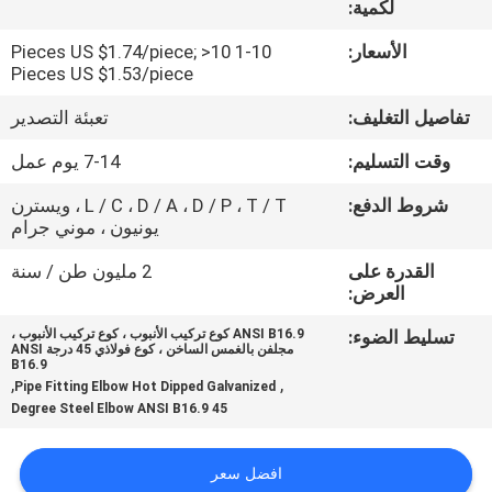
لكمية:
حول
بنا
الأسعار:
1-10 Pieces US $1.74/piece; >10
Pieces US $1.53/piece
جولة
تفاصيل التغليف:
تعبئة التصدير
في
وقت التسليم:
7-14 يوم عمل
المعمل
شروط الدفع:
L / C ، D / A ، D / P ، T / T ، ويسترن
يونيون ، موني جرام
ضبط
القدرة على
2 مليون طن / سنة
العرض:
الجودة
تسليط الضوء:
ANSI B16.9 كوع تركيب الأنبوب ، كوع تركيب الأنبوب ،
مجلفن بالغمس الساخن ، كوع فولاذي 45 درجة ANSI
B16.9
اتصل
,
,
Pipe Fitting Elbow Hot Dipped Galvanized
بنا
45 Degree Steel Elbow ANSI B16.9
افضل سعر
أخبار