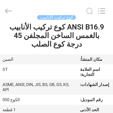
-
2026
Hebei
Shengtian
Pipe
كوع تركيب الأنابيب
Fittings
Group
ANSI B16.9 كوع تركيب الأنابيب
منزل
Co.,
Ltd..
All
بالغمس الساخن المجلفن 45
Rights
Reserved.
المنتجات
درجة كوع الصلب
Developed
by
ECER
أشرطة
مكان المنشأ:
الصين
فيديو
اسم العلامة
ST
التجارية:
عرض
إصدار الشهادات:
ASME, ANSI, DIN, JIS, BS, GB, GS, KS,
API
الواقع
الافتراضي
رقم الموديل:
الكوع 050
الحد الأدنى
1 قطعة