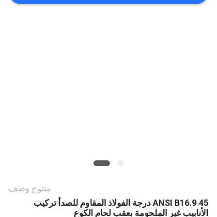
جميع
القضايا
خريطة
الموقع
سياسة
الخصوصية
منتوج وصف
ANSI B16.9 45 درجة الفولاذ المقاوم للصدأ تركيب
الأنابيب غير الملحومة بعقب لحام الكوع