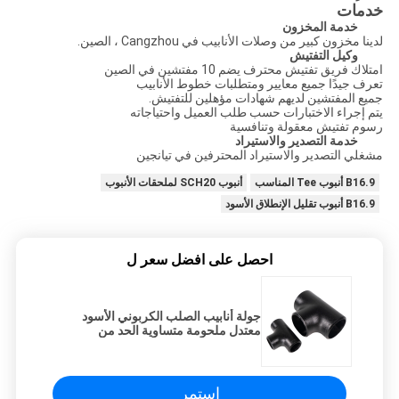
خدمات
خدمة المخزون
لدينا مخزون كبير من وصلات الأنابيب في Cangzhou ، الصين.
وكيل التفتيش
امتلاك فريق تفتيش محترف يضم 10 مفتشين في الصين
تعرف جيدًا جميع معايير ومتطلبات خطوط الأنابيب
جميع المفتشين لديهم شهادات مؤهلين للتفتيش.
يتم إجراء الاختبارات حسب طلب العميل واحتياجاته
رسوم تفتيش معقولة وتنافسية
خدمة التصدير والاستيراد
مشغلي التصدير والاستيراد المحترفين في تيانجين
B16.9 أنبوب Tee المناسب
أنبوب SCH20 لملحقات الأنبوب
B16.9 أنبوب تقليل الإنطلاق الأسود
احصل على افضل سعر ل
جولة أنابيب الصلب الكربوني الأسود
معتدل ملحومة متساوية الحد من
المحملة سلس
استمر