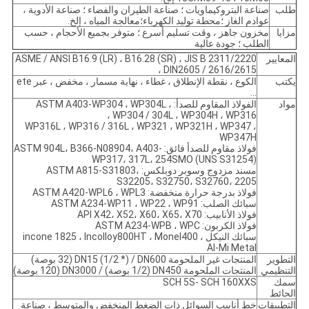
طلب
صناعة البتروكيماويات ؛ صناعة الطيران والفضاء ؛ صناعة الأدوية ،
عوادم الغاز ؛محطة توليد الكهرباء؛معالجة المياه ، إلخ.
مزايا
مخزون جاهز ، وقت تسليم أسرع ؛ متوفر بجميع الأحجام ، حسب
الطلب ؛ جودة عالية
المعايير
ASME / ANSI B16.9 (LR) ، B16.28 (SR) ، JIS B 2311/2220
، DIN2605 / 2616/2615
يكتب
الكوع ، نقطة الإنطلاق ، غطاء ، نهاية مسمار ، مخفض ، عبر ete
...
مواد
الفولاذ المقاوم للصدأ: ASTM A403-WP304 ، WP304L ،
WP304 / 304L ، WP304H ، WP316 ،
WP316L ، WP316 / 316L ، WP321 ، WP321H ، WP347 ،
WP347H
فولاذ مقاوم للصدأ فائق: ASTM 904L، B366-N08904، A403-
WP317، 317L، 254SMO (UNS S31254)
مسند مزدوج وسوبر دوبلكس: ASTM A815-S31803،
S32205، S32750، S32760، 2205
فولاذ بدرجة حرارة منخفضة: ASTM A420-WPL6 ، WPL3
سبائك الصلب: ASTM A234-WP11 ، WP22 ، WP91
فولاذ الأنابيب: API X42، X52، X60، X65، X70
فولاذ الكربون: ASTM A234-WPB ، WPC
سبائك النيكل incone 1825 ، Incolloy800HT ، Monel400 ،
AI-Mi Metal
التطوير
المنتجات غير الملحومة DN15 (1/2 *) / DN600 (32 بوصة)
التنظيمي
المنتجات الملحومة DN450 (1/2 بوصة) / DN3000 (120 بوصة)
سمك
SCH 5S- SCH 160XXS
الحائط
التطبيقات
خط أنابيب السوائل ذات الضغط المنخفض والمتوسط ​​، صناعة