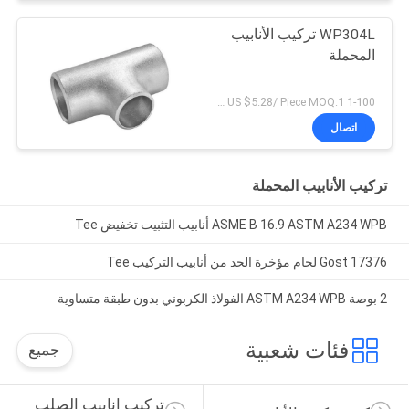
WP304L تركيب الأنابيب
المحملة
1-100 Piece US $6.46/ Piece；>100 Pieces US $5.28/ Piece MOQ:1 قطعة
اتصال
تركيب الأنابيب المحملة
ASME B 16.9 ASTM A234 WPB أنابيب التثبيت تخفيض Tee
Gost 17376 لحام مؤخرة الحد من أنابيب التركيب Tee
2 بوصة ASTM A234 WPB الفولاذ الكربوني بدون طبقة متساوية
فئات شعبية
جميع
تركيب انابيب الصلب 