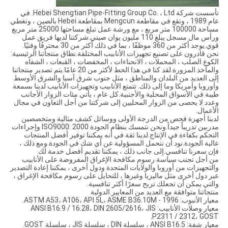
تأسست شركة Hebei Shengtian Pipe-Fitting Group Co. ، Ltd. في
عام 1989 ، وتقع في مقاطعة Mengcun بمقاطعة Hebei بالصين ، وتغطي
مساحة 100000 متر مربع ، مع ورشة عمل تبلغ مساحتها 25000 متر مربع
ورأس مال مسجل يبلغ 110 مليون يوان صيني.شركتنا لديها فريق عمل
قوي.يوجد أكثر من 360 موظفًا ، بما في ذلك أكثر من 30 محترفًا وفنيًا.
نحن قادرون على تصنيع تجهيزات الأنابيب المختلفة.نطاق منتجاتنا الرئيسية:
الكوع الصلب ، المحملات ، الانحناءات ، المخفضات ، القبعات ، الشفاه
والمآخذ المزورة.لقد كنا في هذا الخط لأكثر من 20 عامًا.يتم تصدير منتجاتنا
إلى العديد من البلدان والمناطق ، مثل جنوب شرق آسيا والشرق الأوسط
وأوروبا وأمريكا وما إلى ذلك. تتمتع الأنابيب وتجهيزات الأنابيب لدينا بسمعة
طيبة في الأسواق المحلية والأجنبية.كل عام ، يأتي مئات الزوار الأجانب
وعدد لا يحصى من الزوار المحليين إلى شركتنا من أجل التعاون في مجال
الأعمال.
لدينا أجهزة فحص من الدرجة الأولى ووسائل كشف مثالية ومتخصصين
مدربين تدريباً جيداً.ونحن نتمسك بنظام الجودة ISO9000: 2000 وإجراءات
التحكم بكفاءة في الإنتاج.لدينا ثقة في أنه يمكننا توفير أفضل المنتجات
عالية الجودة.نود أن نتحمل المسؤولية عن أي شك في الجودة.ومع ذلك ،
فإن سعرنا تنافسي.إلى جانب ذلك ، يمكننا تقديم أفضل خدمة لك.
من أجل تجنب سياسة رسوم مكافحة الإغراق المفروضة على الأنابيب
والتجهيزات من أوروبا والولايات المتحدة ودول أخرى ، يمكننا إعادة التصدير
عبر دول أخرى مثل ماليزيا وغيرها ، للتحايل على رسوم مكافحة الإغراق ،
والتي يمكن أن تجعلك تربح سعرًا أكثر تنافسية.
منتجاتنا متوافقة مع العديد من المعايير الدولية
معيار الأنبوب: ASTM A53، A106، API 5L، ASME B36.10M - 1996.
معيار وصلات الأنابيب: ANSI B16.9 / 16.28، DIN 2605/2616، JIS
P2311 / 2312، GOST.
معيار شفة: ANSI B16.5 ، سلسلة DIN ، سلسلة JIS ، سلسلة GOST.