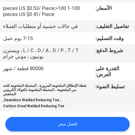
حول
الأسعار:
1-100 pieces US $0.53/ Piece;>100
بنا
pieces US $0.41/ Piece
تفاصيل التغليف:
في حالات خشبية أو متطلبات العملاء
جولة
وقت التسليم:
7-15 يوم عمل
في
شروط الدفع:
L / C ، D / A ، D / P ، T / T ، ويسترن
المعمل
يونيون ، موني جرام
القدرة على
80000 قطعة / شهر
ضبط
العرض:
الجودة
تسليط الضوء:
نقطة الإنطلاق الملحومة المزورة ، المحملة الملحومة للحد
من الملحومة ، المحملة الملحومة بالفولاذ الكربوني
المخفض
,
,
Seamless Welded Reducing Tee
اتصل
Carbon Steel Welded Reducing Tee
بنا
افضل سعر
أخبار