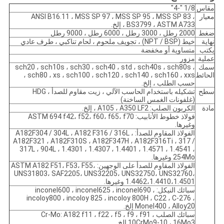
مقاس
1/8 "-4"
معيار
ANSI B16.11 ، MSS SP 97 ، MSS SP 95 ، MSS SP 83 ،
BS3799 ، ASTM A733 ، إلخ.
ضغط
2000 رطل ، 3000 رطل ، 6000 رطل ، 9000 رطل
نهاية
خيط (NPT / BSP) ، تجويف ملحوم ، لحام تناكبي ، طرف عادي
يكتب
متساوية أو مخفضة
عملية
مزور
سمك
sch20 ، sch10s ، sch30 ، sch40 ، std ، sch40s ، sch80s ،
الحائط
sch80 ، xs ، sch100 ، sch120 ، sch140 ، sch160 ، xxs ،
حسب الطلب ، إلخ.
سطح
تشكيله باستخدام الحاسب الآلي ، زيت مقاوم للصدأ ، HDG
(غلفونات الغمس الساخنة)
مادة
الكربون الصلب: A105 ، A350 LF2 ، إلخ.
فولاذ خطوط الأنابيب: ASTM 694 f42، f52، f60، f65، f70
وغيرها.
الفولاذ المقاوم للصدأ: A182F304 / 304L ، A182 F316 / 316L ،
A182F321 ، A182F310S ، A182F347H ، A182F316Ti ، 317 /
317L ، 904L ، 1.4301 ، 1.4307 ، 1.4401 ، 1.4571 ، 1.4541 ،
254Mo وغيرها.
الفولاذ المقاوم للصدأ على الوجهين: ASTM A182 F51، F53، F55،
UNS31803، SAF2205، UNS32205، UNS32750، UNS32760،
1.4462،1.4410،1.4501 وغيرها.
سبائك النيكل: inconel600 ، inconel625 ، inconel690 ،
incoloy800 ، incoloy 825 ، incoloy 800H ، C22 ، C-276 ،
Monel400 ، Alloy20 إلخ.
سبائك الصلب Cr-Mo: A182 f11 ، f22 ، f5 ، f9 ، f91 ،
10CrMo9-10 ، 16Mo3 إلخ.