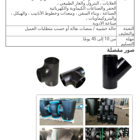
الغلايات ، البترول والغاز الطبيعي ،.
الحفر والصناعات الكيماوية والكهربائية
الصناعة ، وبناء السفن ، ومعدات وخطوط الأنابيب ، والهيكل ،
والبتروكيماويات ،
صناعة الادوية
التعبئة
حالة خشبية / منصات نقالة أو حسب متطلبات العميل
والتغليف
مهلة
من 10 إلى 45 يومًا.
التسليم
صور مفصلة