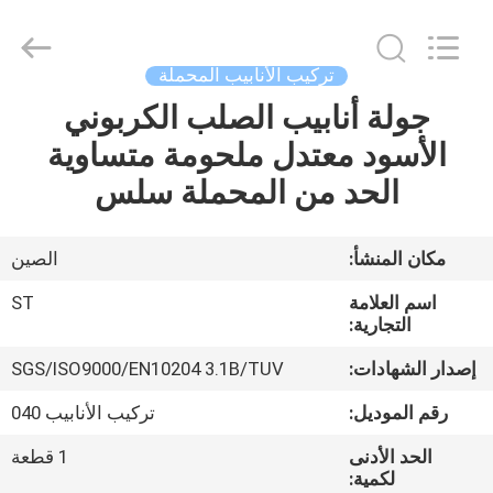
-
2026
Hebei
Shengtian
Pipe
تركيب الأنابيب المحملة
Fittings
Group
جولة أنابيب الصلب الكربوني
منزل
Co.,
Ltd..
All
الأسود معتدل ملحومة متساوية
Rights
Reserved.
المنتجات
الحد من المحملة سلس
Developed
by
ECER
أشرطة
مكان المنشأ:
الصين
فيديو
اسم العلامة
ST
التجارية:
عرض
إصدار الشهادات:
SGS/ISO9000/EN10204 3.1B/TUV
الواقع
رقم الموديل:
تركيب الأنابيب 040
الافتراضي
الحد الأدنى
1 قطعة
لكمية: