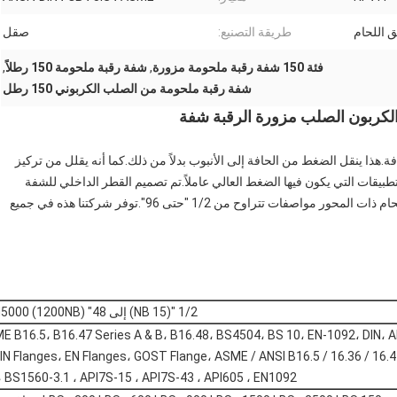
 اللحام
طريقة التصنيع:
صقل
فئة 150 شفة رقبة ملحومة مزورة
,
شفة رقبة ملحومة 150 رطلاً
,
شفة رقبة ملحومة من الصلب الكربوني 150 رطل
.هذا ينقل الضغط من الحافة إلى الأنبوب بدلاً من ذلك.كما أنه يقلل من تركيز
طبيقات التي يكون فيها الضغط العالي عاملاً.تم تصميم القطر الداخلي للشفة
لتتناسب مع القطر الداخلي للأنبوب.لقد نشرت حواف أنابيب اللحام ذات المحور مواصفات تتراوح من 1/2 "حتى 96".توفر شركتنا هذه في جميع
1/2 "(15 NB) إلى 48" (1200NB) DN10 ~ DN5000
E B16.5، B16.47 Series A & B، B16.48، BS4504، BS 10، EN-1092، DIN، 
IN Flanges، EN Flanges، GOST Flange، ASME / ANSI B16.5 / 16.36 / 16.
 BS1560-3.1 ، API7S-15 ، API7S-43 ، API605 ، EN1092