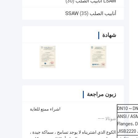
LSAW أنابيب الصلب
(30)
أنابيب الصلب SSAW
(35)
شهادة
زبون مراجعة
شراء ممتع للغاية!
ANSI / ASM
—— شوثالا
Flanges، D
JISB2220 ،
الكوع الذي اشتريناه لا يوجد تسامح ، سماكة جيدة ،