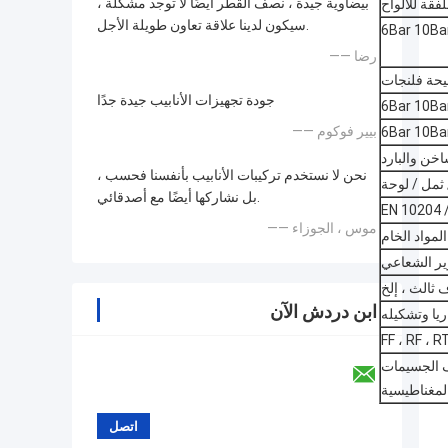
بيضاوية جيدة ، نصف القطر أيضًا لا توجد مشكلة ،
سيكون لدينا علاقة تعاون طويلة الأجل.
6Bar 10Ba
—— رضا
جودة تجهيزات الأنابيب جيدة جدًا
6Bar 10Ba
—— بيير فوكوم
6Bar 10Ba
خن والبارد
نحن لا نستخدم تركيبات الأنابيب بأنفسنا فحسب ،
 ثمل / لوحة
بل نشاركها أيضًا مع أصدقائي.
EN 10204 /
—— موس ، الجوزاء
لمواد الخام
ثالث ، إلخ
ابن دردش الآن
يا وتشكيله
FF ، RF ، R
ستاتيكي ، كاشف الأشعة السينية ، كاشف الخلل الصوتي UI ، كاشف الجسيمات
لمغناطيسية