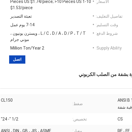
الأسعار:
1-10 Pieces US $1.74/piece; >10 Pieces US
$1.53/piece
تفاصيل التغليف:
تعبئة التصدير
وقت التسليم:
7-14 يوم عمل
شروط الدفع:
L / C ، D / A ، D / P ، T / T ، ويسترن يونيون ،
موني جرام
2 Million Ton/Year
Supply Ability:
اتصل
ANSI B 16
CL150
ضغط:
CS
تخصيص:
1/2 "- 24"
RF ، FF
معيار:
ANSI ، DIN ، GB ، JIS ، ASME