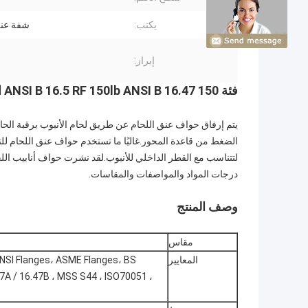
يكتب:
شفة عنق
إبراز:
فئة 150 ANSI B 16.5 RF 150lb ANSI B 16.47 الكربون الصلب مزورة الرقبة شفة
يتم إرفاق حواف عنق اللحام عن طريق لحام الأنبوب برقبة الحافة
الضغط من قاعدة المحور.غالبًا ما تستخدم حواف عنق اللحام للت
درجات المواد والمواصفات والمقاسات.
وصف المنتج
مقاس
المعايير
ANSI Flanges، ASME Flanges، BS
47A / 16.47B ، MSS S44 ، ISO70051 ،