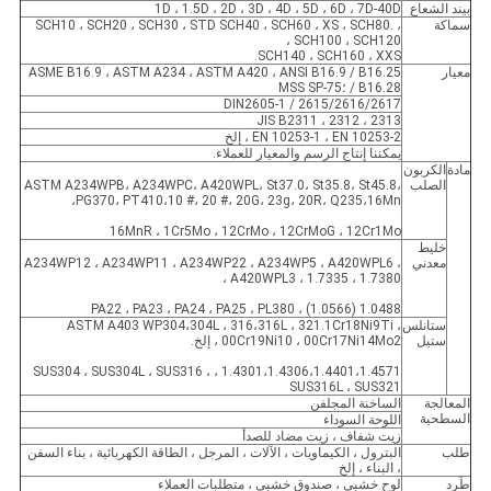
بيند الشعاع
1D ، 1.5D ، 2D ، 3D ، 4D ، 5D ، 6D ، 7D-40D
سماكة
SCH10 ، SCH20 ، SCH30 ، STD SCH40 ، SCH60 ، XS ، SCH80. ،
SCH100 ، SCH120 ،
SCH140 ، SCH160 ، XXS.
معيار
ASME B16.9 ، ASTM A234 ، ASTM A420 ، ANSI B16.9 / B16.25
/ B16.28 ؛MSS SP-75
DIN2605-1 / 2615/2616/2617
JIS B2311 ، 2312 ، 2313
EN 10253-1 ، EN 10253-2 ، إلخ
يمكننا إنتاج الرسم والمعيار للعملاء.
مادة
الكربون
الصلب
ASTM A234WPB، A234WPC، A420WPL، St37.0، St35.8، St45.8،
PG370، PT410،10 #، 20 #، 20G، 23g، 20R، Q235،16Mn،
16MnR ، 1Cr5Mo ، 12CrMo ، 12CrMoG ، 12Cr1Mo
خليط
معدني
A234WP12 ، A234WP11 ، A234WP22 ، A234WP5 ، A420WPL6 ،
A420WPL3 ، 1.7335 ، 1.7380 ،
1.0488 (1.0566) ، PA22 ، PA23 ، PA24 ، PA25 ، PL380
ستانلس
ASTM A403 WP304،304L ، 316،316L ، 321.1Cr18Ni9Ti ،
ستيل
00Cr19Ni10 ، 00Cr17Ni14Mo2 ، إلخ.
1.4301،1.4306،1.4401،1.4571 ، SUS304 ، SUS304L ، SUS316 ،
SUS316L ، SUS321
المعالجة
الساخنة المجلفن
السطحية
اللوحة السوداء
زيت شفاف ، زيت مضاد للصدأ
طلب
البترول ، الكيماويات ، الآلات ، المرجل ، الطاقة الكهربائية ، بناء السفن
، البناء ، إلخ
طَرد
لوح خشبي ، صندوق خشبي ، متطلبات العملاء