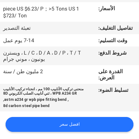
حول
الأسعار:
1 piece US $6.23/ P；>5 Tons US
بنا
$723/ Ton
تفاصيل التغليف:
تعبئة التصدير
جولة
وقت التسليم:
7-14 يوم عمل
في
شروط الدفع:
L / C ، D / A ، D / P ، T / T ، ويسترن
المعمل
يونيون ، موني جرام
القدرة على
2 مليون طن / سنة
ضبط
العرض:
الجودة
تسليط الضوء:
منحنى تركيب الأنابيب 100 مم ، انحناء تركيب الأنابيب
WPB A234 GR ، ثني أنابيب الصلب الكربوني 8D
,
,
astm a234 gr wpb pipe fitting bend
اتصل
8d carbon steel pipe bend
بنا
افضل سعر
أخبار