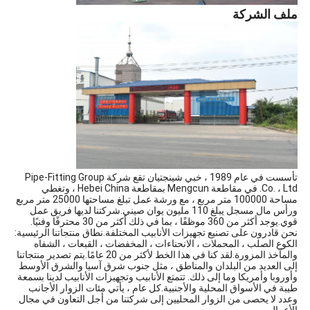
ملف الشركة
تأسست في عام 1989 ، خبي شينجتيان
تقع شركة Pipe-Fitting Group
Co. ، Ltd. في مقاطعة Mengcun بمقاطعة Hebei China ، وتغطي
مساحة 100000 متر مربع ، مع ورشة عمل تبلغ مساحتها 25000 متر مربع
ورأس مال مسجل يبلغ 110 مليون يوان صيني.شركتنا لديها فريق عمل
قوي.يوجد أكثر من 360 موظفًا ، بما في ذلك أكثر من 30 محترفًا وفنيًا.
نحن قادرون على تصنيع تجهيزات الأنابيب المختلفة.نطاق منتجاتنا الرئيسية:
الكوع الصلب ، المحملات ، الانحناءات ، المخفضات ، القبعات ، الشفاه
والمآخذ المزورة.لقد كنا في هذا الخط لأكثر من 20 عامًا.يتم تصدير منتجاتنا
إلى العديد من البلدان والمناطق ، مثل جنوب شرق آسيا والشرق الأوسط
وأوروبا وأمريكا وما إلى ذلك. تتمتع الأنابيب وتجهيزات الأنابيب لدينا بسمعة
طيبة في الأسواق المحلية والأجنبية.كل عام ، يأتي مئات الزوار الأجانب
وعدد لا يحصى من الزوار المحليين إلى شركتنا من أجل التعاون في مجال