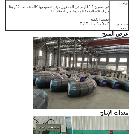
توصيل
في غضون 7-10 أيام في المخزون ، يتم تخصيصها كالمعتاد بعد 20 يومًا
من استلام الدفعة المقدمة من العملاء أيضًا
حسب الكمية
مصطلح
T / T ، L / C ، D / P
الدفع
عرض المنتج
معدات الإنتاج