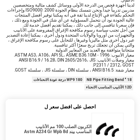
الأعمال.
لدينا أجهزة فحص من الدرجة الأولى ووسائل كشف مثالية ومتخصصين
مدربين تدريباً جيداً.ونحن نتمسك بنظام الجودة ISO9000: 2000 وإجراءات
التحكم بكفاءة في الإنتاج.لدينا ثقة في أنه يمكننا توفير أفضل المنتجات
عالية الجودة.نود أن نتحمل المسؤولية عن أي شك في الجودة.ومع ذلك ،
فإن سعرنا تنافسي.إلى جانب ذلك ، يمكننا تقديم أفضل خدمة لك.
من أجل تجنب سياسة رسوم مكافحة الإغراق المفروضة على الأنابيب
والتجهيزات من أوروبا والولايات المتحدة ودول أخرى ، يمكننا إعادة التصدير
عبر دول أخرى مثل ماليزيا وغيرها ، للتحايل على رسوم مكافحة الإغراق ،
والتي يمكن أن تجعلك تربح سعرًا أكثر تنافسية.
منتجاتنا متوافقة مع العديد من المعايير الدولية
معيار الأنبوب: ASTM A53، A106، API 5L، ASME B36.10M - 1996.
معيار وصلات الأنابيب: ANSI B16.9 / 16.28، DIN 2605/2616، JIS
P2311 / 2312، GOST.
معيار شفة: ANSI B16.5 ، سلسلة DIN ، سلسلة JIS ، سلسلة GOST.
18 ″ NB Pipe Fitting Bend
WP9 180 درجة عودة الانحناءات
12D الأنابيب المناسب الانحناء
احصل على افضل سعر ل
الكربون الصلب 100 مم الأنابيب
المناسب بيند Astm A234 Gr Wpb 8d