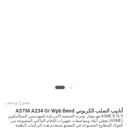
جميع
القضايا
خريطة
الموقع
سياسة
الخصوصية
منتوج وصف
أنابيب الصلب الكربوني ASTM A234 Gr Wpb Bend
ASME B16.9 هو معيار نشرته الجمعية الأمريكية للمهندسين الميكانيكيين
(ASME) يغطي أبعاد ومواصفات تجهيزات اللحام التناكبي المصنوعة من
الفولاذ المطاوع المصنوعة في المصنع.تستخدم هذه التركيبات لأنظمة