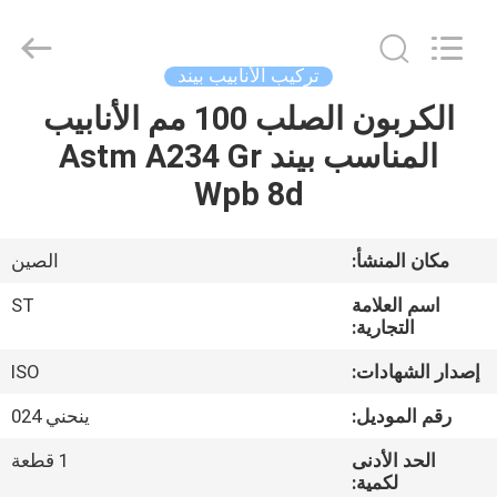
2020
-
2026
Hebei
Shengtian
تركيب الأنابيب بيند
Pipe
Fittings
الكربون الصلب 100 مم الأنابيب
منزل
Group
Co.,
Ltd..
المناسب بيند Astm A234 Gr
All
Rights
المنتجات
Wpb 8d
Reserved.
Developed
by
ECER
أشرطة
مكان المنشأ:
الصين
فيديو
اسم العلامة
ST
التجارية:
عرض
إصدار الشهادات:
ISO
الواقع
رقم الموديل:
ينحني 024
الافتراضي
الحد الأدنى
1 قطعة
لكمية: