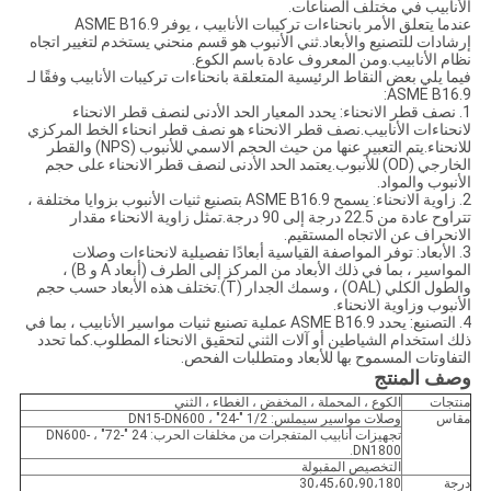
الأنابيب في مختلف الصناعات.
عندما يتعلق الأمر بانحناءات تركيبات الأنابيب ، يوفر ASME B16.9
إرشادات للتصنيع والأبعاد.ثني الأنبوب هو قسم منحني يستخدم لتغيير اتجاه
نظام الأنابيب.ومن المعروف عادة باسم الكوع.
فيما يلي بعض النقاط الرئيسية المتعلقة بانحناءات تركيبات الأنابيب وفقًا لـ
ASME B16.9:
1. نصف قطر الانحناء: يحدد المعيار الحد الأدنى لنصف قطر الانحناء
لانحناءات الأنابيب.نصف قطر الانحناء هو نصف قطر انحناء الخط المركزي
للانحناء.يتم التعبير عنها من حيث الحجم الاسمي للأنبوب (NPS) والقطر
الخارجي (OD) للأنبوب.يعتمد الحد الأدنى لنصف قطر الانحناء على حجم
الأنبوب والمواد.
2. زاوية الانحناء: يسمح ASME B16.9 بتصنيع ثنيات الأنبوب بزوايا مختلفة ،
تتراوح عادة من 22.5 درجة إلى 90 درجة.تمثل زاوية الانحناء مقدار
الانحراف عن الاتجاه المستقيم.
3. الأبعاد: توفر المواصفة القياسية أبعادًا تفصيلية لانحناءات وصلات
المواسير ، بما في ذلك الأبعاد من المركز إلى الطرف (أبعاد A و B) ،
والطول الكلي (OAL) ، وسمك الجدار (T).تختلف هذه الأبعاد حسب حجم
الأنبوب وزاوية الانحناء.
4. التصنيع: يحدد ASME B16.9 عملية تصنيع ثنيات مواسير الأنابيب ، بما في
ذلك استخدام الشياطين أو آلات الثني لتحقيق الانحناء المطلوب.كما تحدد
التفاوتات المسموح بها للأبعاد ومتطلبات الفحص.
وصف المنتج
منتجات
الكوع ، المحملة ، المخفض ، الغطاء ، الثني
مقاس
وصلات مواسير سيملس: 1/2 "-24" ، DN15-DN600
تجهيزات أنابيب المتفجرات من مخلفات الحرب: 24 "-72" ، DN600-
DN1800.
التخصيص المقبولة
درجة
30،45،60،90،180