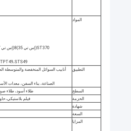
المواد
ST370(إس تي 35)8(إس تي 37)2، ST35.4/8 ، ST42 ، ST45 ، ST52 ، ST524
STPT49،STS49
التطبيق
أنابيب السوائل المنخفضة والمتوسطة الضغ
الصناعة، بناء السفن، معدات الأسمد
السطح
طلاء أسود، طلاء صبغ، ز
الحزمة
فيلم بلاستيكي،حاو
شهادة
السعة
المزايا