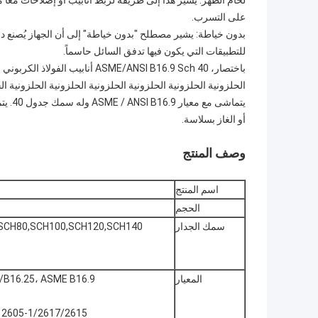
لحام الظهر: يشير هذا إلى طريقة لربط أنابيب أو إصلاحات معًا من
على التسرب.
بدون خياطة: يشير مصطلح "بدون خياطة" إلى أن الجهاز يُصنع 
للتطبيقات التي يكون فيها تدفق السائل حاسماً.
باختصار، ASME/ANSI B16.9 Sch 40 
الحلزونية الحلزونية الحلزونية الحلزونية الحلزونية الحلزوني
يتماش
أو الغاز بسلاسة.
وصف المنتج
اسم المنتج
الحجم
سمك الجدار
SCH80,SCH100,SCH120,SCH140,
المعيار
B16.25، ASME B16.9,
N 2605-1/2617/2615