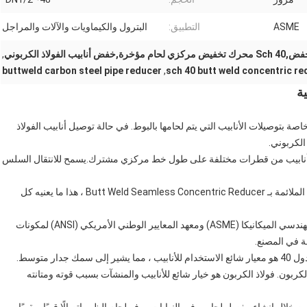
ASME
التطبيق:
البترول والكيماويات والآلات والمراجل
,
buttweld carbon steel pipe reducer
,
sch 40 butt weld concentric re
المواد والتسامحات الخاصة بتوصيلات الأنابيب التي يتم لحامها بالبوط. في حالة توصيل أنابيب الفولاذ
الكربوني.
بط أنابيب من قطرات مختلفة على طول خط مركزي مشترك.يسمح للانتقال السلس
في حالة ASME / ANSI B16.9 Sch 40 أنابيب الفولاذ الكربوني الملائمة بـ Butt Weld Seamless Concentric Reducer ، هذا ما يعنيه كل
أسميه/آنسي B16.9: هذا يشير إلى معايير الجمعية الأمريكية لمهندسي الميكانيكا (ASME) ومعهد المعايير الوطني الأمريكي (ANSI) لمكونات
لكربون. فولاذ الكربون هو خيار شائع للأنابيب والمنشآت بسبب قوته ومتانته