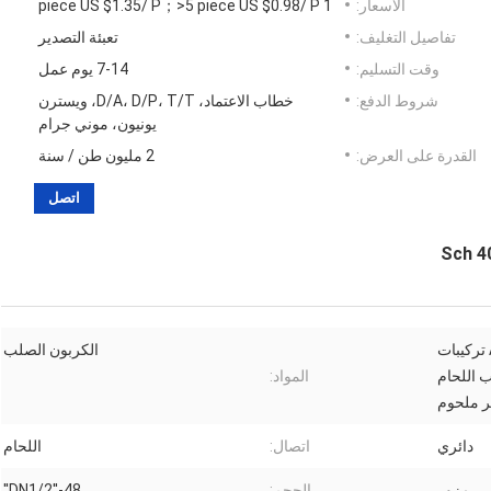
الأسعار:
1 piece US $1.35/ P；>5 piece US $0.98/ P
تفاصيل التغليف:
تعبئة التصدير
وقت التسليم:
7-14 يوم عمل
شروط الدفع:
خطاب الاعتماد، D/A، D/P، T/T، ويسترن
يونيون، موني جرام
القدرة على العرض:
2 مليون طن / سنة
اتصل
ASME / ANSI B16.9 Sch 40 تركيبات
الكربون الصلب
 اللحام
المواد:
ر ملحوم
دائري
اتصال:
اللحام
مزور
الحجم:
DN1/2''-48''