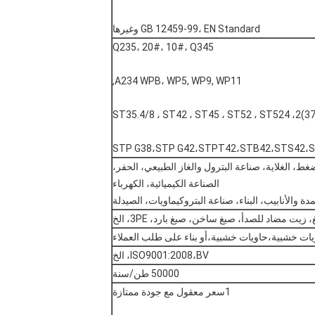
GB 12459-99، EN Standard وغيرها
Q235، 20#، 10#، Q345
A234 WPB، WP5, WP9, WP11,
STP G38،STP G42،STPT42،STB42،STS42،
ط، الغلاية، صناعة البترول والغاز الطبيعي، الحفر،
الصناعة الكيميائية، الكهرباء
ة والأنابيب، البناء، صناعة البتروكيماويات، الصيدلة
يت مضاد للصدأ، صبغ ساخن، صبغ بارد، 3PE، الخ
يات خشبية،حاويات خشبية،أو بناء على طلب العملاء
ISO9001:2008،BV، الخ
50000 طن/سنة
1سعر معقول مع جودة ممتازة