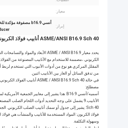
معيار:
أنسي b16.9 مصفوفة مؤكدة للخفض,Sch 40 محرك تخفيض مركزي لحام مؤخرة,خفض أنابيب الفولاذ الكربوني
إبراز:
ducer
ASME/ANSI B16.9 Sch 40 أنابيب فولاذ الكربونية
يحدد معيار ASME / ANSI B16.9 الأبعاد و
الكربوني ،مصممة للاستخدام مع الأنابيب المصنوعة من الفولاذ 
المقلل المركزي هو نوع من أدوات الأنبوب التي تستخدم لر
من تدفق السائل أو الغاز بين الأنابيب اثنين.
مصطلح:
الأنابيب.9 يشمل على وجه التحديد أدوات اللحام الصلب المصنعة في المصنع.
Sch 40: يشير إلى جدول أو سمك أنابيب الصلب الكربوني. الجدول 40 هو معيار شائع الاستخدام للأنابيب ، مما يشير إلى سمك جدار متوسط.
فولاذ الكربون: المواد المستخدمة للأنابيب والمنشآت هي فولاذ ا
وسهولة التكلفة.