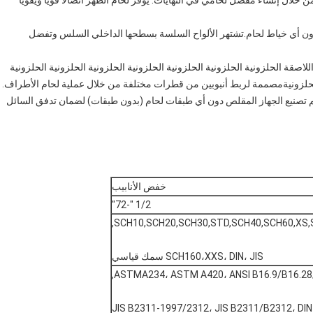
 خلال إنشاء مفصل لحامي في النهايات. يوفر لحام الظهر اتصالًا قويًا ويقويًا
دون أي خياط لحام.تشتهر الألواح السلسة بسطحها الداخلي السلس وتفضل
أنابيب الفولاذ الكربوني اللاصقة الحلزونية الحلزونية الحلزونية الحلزونية الحلزونية الحلزونية الحلزونية
ة الحلزونيةمصممة لربط أنبوبين من قطرات مختلفة من خلال عملية لحام الأطراف.
ى مع معيار ASME / ANSI B16.9 وله سمك جدول 40. يتم تصنيع الجهاز المقلص دون أي طبقات لحام (بدون طبقات) لضمان تدفق السائل
خفض الأنابيب
1/2 "-72"
SCH10,SCH20,SCH30,STD,SCH40,SCH60,XS,
SCH160،XXS، DIN، JIS سمك قياسي
ASTMA234، ASTM A420، ANSI B16.9/B16.28/
JIS B2311-1997/2312، JIS B2311/B2312، DI