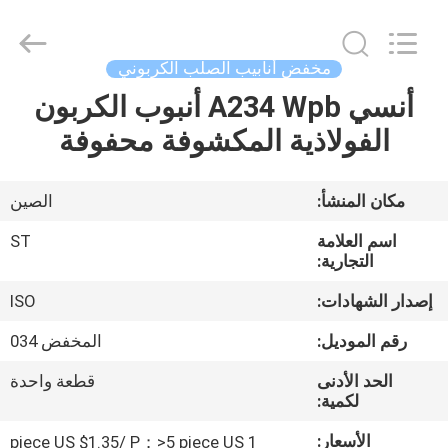
Copyright
©
2020
-
2025
مخفض أنابيب الصلب الكربوني
Hebei
Shengtian
Pipe
أنسي A234 Wpb أنبوب الكربون
منزل
Fittings
Group
الفولاذية المكشوفة محفوفة
Co.,
Ltd..
All
المنتجات
Rights
Reserved.
مكان المنشأ:
الصين
Developed
by
أشرطة
ECER
اسم العلامة
ST
فيديو
التجارية:
إصدار الشهادات:
ISO
عرض
رقم الموديل:
المخفض 034
الواقع
الحد الأدنى
قطعة واحدة
الافتراضي
لكمية:
الأسعار:
1 piece US $1.35/ P；>5 piece US