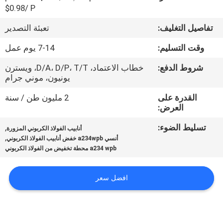
حول
$0.98/ P
بنا
تفاصيل التغليف:
تعبئة التصدير
وقت التسليم:
7-14 يوم عمل
جولة
شروط الدفع:
خطاب الاعتماد، D/A، D/P، T/T، ويسترن
في
يونيون، موني جرام
المعمل
القدرة على
2 مليون طن / سنة
العرض:
ضبط
تسليط الضوء:
,
أنابيب الفولاذ الكربوني المزورة
الجودة
,
أنسي a234wpb خفض أنابيب الفولاذ الكربوني
a234 wpb محطة تخفيض من الفولاذ الكربوني
اتصل
افضل سعر
بنا
أخبار