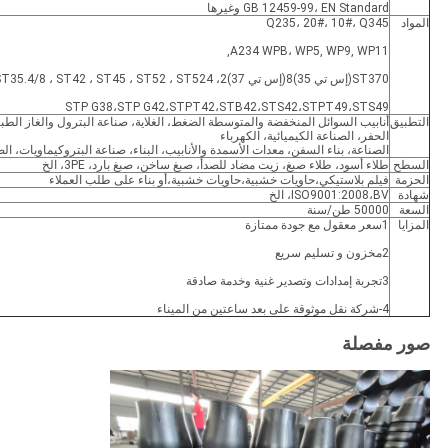
GB 12459-99، EN Standard وغيرها
المواد
Q235، 20#، 10#، Q345
A234 WPB، WP5, WP9, WP11,
ST370(إس تي 35)8(إس تي 37)2، ST35.4/8 ، ST42 ، ST45 ، ST52 ، ST524
STP G38،STP G42،STPT42،STB42،STS42،STPT49،STS49
التطبيق
أنابيب السوائل المنخفضة والمتوسطة الضغط، الغلاية، صناعة البترول والغاز الطب
الحفر، الصناعة الكيميائية، الكهرباء
الصناعة، بناء السفن، معدات الأسمدة والأنابيب، البناء، صناعة البتروكيماويات، الص
السطح
طلاء أسود، طلاء صبغ، زيت مضاد للصدأ، صبغ ساخن، صبغ بارد، 3PE، الخ
الحزمة
فيلم بلاستيكي،حاويات خشبية،حاويات خشبية،أو بناء على طلب العملاء
شهادة
ISO9001:2008،BV، الخ
السعة
50000 طن/سنة
المزايا
1سعر معقول مع جودة ممتازة
2مخزون و تسليم سريع
3تجربة إمدادات وتصدير غنية وخدمة صادقة
4-شركة نقل موثوقة على بعد ساعتين من الميناء
صور مفصلة