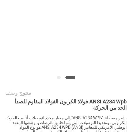
جميع
القضايا
خريطة
الموقع
سياسة
الخصوصية
منتوج وصف
ANSI A234 Wpb فولاذ الكربون الفولاذ المقاوم للصدأ
الحد من الحركة
يشير مصطلح "ANSI A234 WPB" إلى معيار محدد لتوصيلات أنابيب الفولاذ
الكربوني، وتحديدا التوصيلات التي يتم لحامها بالرصاص، وضعتها المعهد
الوطني الأمريكي للمعايير (ANSI).ANSI A234 WPB هو نوع المواد