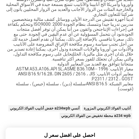
وأوروبا وأمريكا الخ أنابيبنا والأنابيب تتمتع بسمعة جيدة في الأسواق المحلية
والخارجية.المئات من الزوار الأجانب والعديد من الزوار المحليين يأتون إلى
شركتنا للتعاون التجاري.
لدينا أجهزة تفتيش من الدرجة الأولى ووسائل كشف مثالية ومتخصصين
مدربين تدريبا جيدا ونتمسك بنظام الجودة ISO9000: 2000 ونتحكم بكفاءة
في إجراءات الإنتاجنحن واثقون من أننا يمكن أن توفر أفضل منتجات
الجودةنود أن نتحمل المسؤولية عن أي عدم اليقين في الجودة. حتى مع
ذلك، سعرنا تنافسي. بالإضافة إلى ذلك، يمكننا أن نقدم أفضل خدمة لك.
من أجل تجنب سياسة رسوم مكافحة الإغراق المفروضة على الأنابيب
والأدوات من أوروبا والولايات المتحدة ودول أخرى، يمكننا إعادة تصدير من
خلال بلدان أخرى مثل ماليزيا، الخللتحايل على رسوم مكافحة التداول،
والتي يمكن أن تجعلك للفوز بسعر أكثر تنافسية.
منتجاتنا تتوافق مع العديد من المعايير الدولية
معيار الأنابيب: ASTM A53،A106،API 5L،ASME B36.10M-- 1996.
معايير أدوات الأنابيب: ANSI B16.9/16.28، DIN 2605 / 2616 ، JIS
P2311 / 2312 ، GOST.
معايير الشبكة: ANSI B16.5سلسلة (دين) ، سلسلة (جيس) ، سلسلة
(غوست)
أنابيب الفولاذ الكربوني المزورة
أنسي a234wpb خفض أنابيب الفولاذ الكربوني
a234 wpb محطة تخفيض من الفولاذ الكربوني
احصل على افضل سعر ل