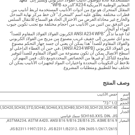
المستخدمة عادة للوصول أنابيب الفولاذ الكربوني ويشير إلى "معهد
المعايير الوطنية الأمريكية A234"الدرجة WPB".
المقلل المتحرك هو نوع من أدوات الأنابيب المستخدمة لربط أنابيب من
قطرات مختلفة. يطلق عليه اسم "المتحرك" لأن خط مركز نهاية المدخل
والخارج غير محاذاة.الغرض من الاختزال الحاد هو السماح للانتقال السلس
من التدفق بين اثنين من الأنابيب من أحجام مختلفة مع تجنب تكوين جيوب
الهواء أو البخار.
لذا عندما تذكّر "ANSI A234 WPB الكربون الفولاذ الفولاذ المقاوم للصدأ"
يبدو أنكِ تشيرين إلى خفيف غريب مصنوع من مزيج من الفولاذ الكربوني
والفولاذ المقاوم للصدأ "هذا يمكن أن يعني أن جسد جهاز التحكم مصنوع
من الفولاذ الكربوني (ANSI A234 WPB) ،في حين أن الغطاء الداخلي أو
أسطح الاتصال يمكن أن تكون مصنوعة من الفولاذ المقاوم للصدأ لتوفير
مقاومة للتآكل أو غيرها من الخصائص المحددةومع ذلك، فمن المهم أن
نلاحظ أن التكوينات المحددة واختيارات المواد لتجهيزات الأنابيب يمكن أن
تختلف تبعا للتطبيق ومتطلبات المشروع.
وصف المنتج
اسم
خفض الأنابيب
المنتج
الحجم
1/2 "-72"
سمك
0,SCH20,SCH30,STD,SCH40,SCH60,XS,SCH80,SCH100,SCH120,SCH140,
الجدار
SCH160،XXS، DIN، JIS سمك قياسي
المعيار
ASTMA234، ASTM A420، ANSI B16.9/B16.28/B16.25، ASME B16.9,
JIS B2311-1997/2312، JIS B2311/B2312، DIN 2605-1/2617/2615