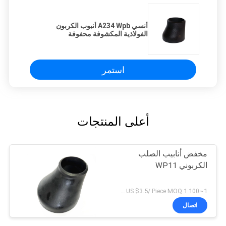
أنسي A234 Wpb أنبوب الكربون
الفولاذية المكشوفة محفوفة
استمر
أعلى المنتجات
مخفض أنابيب الصلب
الكربوني WP11
1~100 US $5.7/ Piece >100 US $3.5/ Piece MOQ:1 قطعة
اتصال