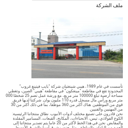
ملف الشركة
تأسست في عام 1989، هيبي شينغتيان
شركة "بايب فيتينغ غروب"
المحدودة تقع في مقاطعة "مينغكون" في مقاطعة "هيبي" الصين، وتغطي
مساحة أرضية تبلغ 100000 متر مربع، مع ورشة عمل تضم 25 شخصًا.000
متر مربع ورأس مال مسجل قدره 110 مليون يوان. شركتنا لديها فريق
قوي من الموظفين. هناك أكثر من 360 موظفا، بما في ذلك أكثر من 30
من المهنيين والفنيين.
نحن قادرون على تصنيع مختلف أدوات الأنبوب. نطاق منتجاتنا الرئيسية:
الكوع الفولاذي، تيس، الانحناءات، المكابح، القبعات، المسامير المقلدة
والمقابض. نحن في هذا الخط لأكثر من 20 عاما.يتم تصدير منتجاتنا إلى
العديد من البلدان والمناطق، مثل جنوب شرق آسيا والشرق الأوسط