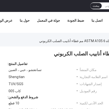
يبحث
اتصل بنا
ضبط الجودة
جولة في المعمل
حول بنا
عرض الوا
الكربوني
تفاصيل المنتج:
مكان المنشأ:
تسانغتشو ، خبي ، الصين
اسم العلامة التجارية:
Shengtian
إصدار الشهادات:
TUV/SGS
رقم الموديل:
كاب 005
شروط الدفع والشحن:
الحد الأدنى لكمية:
10 قطع