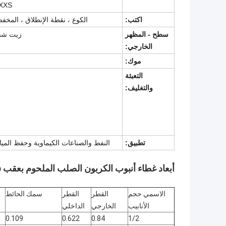
 XXS
اكتب:
الكوع ، نقطة الإنطلاق ، المخفض 
سطح - المظهر
زيت شفا
الخارجي:
موك
:
التعبئة
والتغليف
:
تطبيق:
النفط والصناعات الكيماوية وحفظ المياه 
أبعاد غطاء أنبوب الكربون الصلب الملحوم بعقب ASTM A105 A234wpb
الاسمي حجم
القطر
القطر
سمك الحائط
الأنابيب
الخارجي
الداخلي
0.109
0.622
0.84
1/2