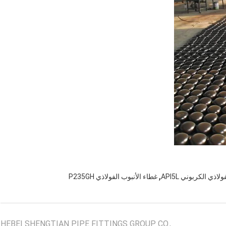
,
اذي الكربوني API5L
غطاء الأنبوب الفولاذي P235GH
HEBEI SHENGTIAN PIPE FITTINGS GROUP CO.,