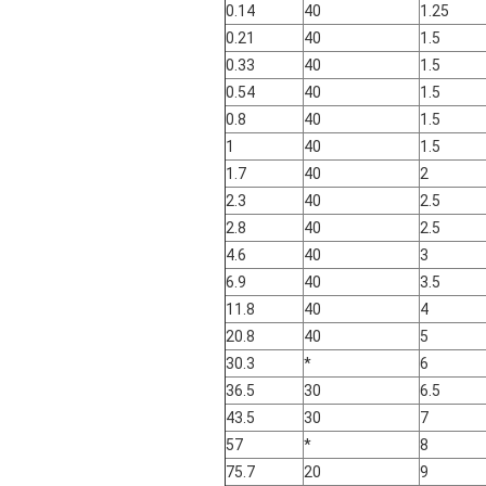
0.14
40
1.25
0.21
40
1.5
0.33
40
1.5
0.54
40
1.5
0.8
40
1.5
1
40
1.5
1.7
40
2
2.3
40
2.5
2.8
40
2.5
4.6
40
3
6.9
40
3.5
11.8
40
4
20.8
40
5
30.3
*
6
36.5
30
6.5
43.5
30
7
57
*
8
75.7
20
9