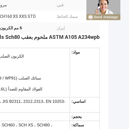
فني:
مزو
سمك الحائط:
CH160 XS XXS STD
إبراز:
6 مم الكربون الصلب غطاء الأنابيب
ASTM A105 A234wpb ملحوم بعقب Smls Sch80 غطاء أنابيب الصلب الكربوني
مواد:
الكربون الصلب ( A234WPS ، A234WPC ، A420 WPL6
سبائك الصلب (ASTM A234 WP12 / WP11 / WP22 / WP5 / WP9 / WP91)
الفولاذ المقاوم للصدأ (ASTM A403 WP304 / WP304L / WP316 / WP316L)
اساسي
:
 JIS B2311، 2312،2313، EN 10253-
بحجم:
سماكة:
 SCH60 ، SCH XS ، SCH80 ،