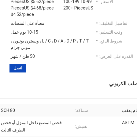
الأسعار:
10-99 PiecesUS $5.62/piece 100-199
PiecesUS $4.68/piece 200+ PiecesUS
$4.52/piece
تفاصيل التغليف:
معبأة على المنصات
وقت التسليم:
10-15 يوم عمل
شروط الدفع:
L / C ، D / A ، D / P ، T / T ، ويسترن يونيون ،
موني جرام
القدرة على العرض:
50 طن / شهر
اتصل
ام بعقب
سماكة:
SCH 80
ASTM
فحص المصنع داخل المنزل أو فحص
تفتيش:
الطرف الثالث