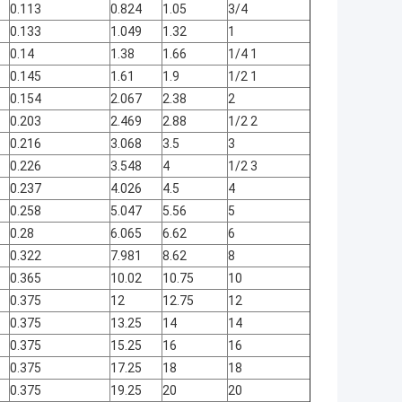
0.113
0.824
1.05
3/4
0.133
1.049
1.32
1
0.14
1.38
1.66
1 1/4
0.145
1.61
1.9
1 1/2
0.154
2.067
2.38
2
0.203
2.469
2.88
2 1/2
0.216
3.068
3.5
3
0.226
3.548
4
3 1/2
0.237
4.026
4.5
4
0.258
5.047
5.56
5
0.28
6.065
6.62
6
0.322
7.981
8.62
8
0.365
10.02
10.75
10
0.375
12
12.75
12
0.375
13.25
14
14
0.375
15.25
16
16
0.375
17.25
18
18
0.375
19.25
20
20