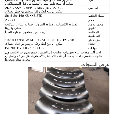
مواد
الكربون الصلب والفولاذ المقاوم للصدأ وسبائك الصلب
يمكننا أن ننتج طبقاً للمواد المعينة من قبل المستهلكين.
اساسي
ANSI ، ASME ، API5L ، DIN ، JIS ، BS ، GB
يمكن أن ننتج أيضًا وفقًا للرسم من قبل العملاء.
سمك الحائط
Sch5-Sch160 XS XXS STD
بحجم
1 / 2-72
مجموعة من
الصناعة الكيميائية ، صناعة البترول ، صناعة البناء ، التركيب
تطبيق
المحلي وغيرها
المعالجة
زيت أسود مطحون ومقاوم للصدأ
السطحية
نصف قطر
1D-10D ANSI ، ASME ، API5L ، DIN ، JIS ، BS ، GB
انحناء
يمكن أن ننتج أيضًا وفقًا للرسم من قبل العملاء.
الشهادات
ISO-9001: 2000 ، API ، CCS
لدينا أكبر معدات إنتاج تجهيزات الأنابيب في الصين ، جميع تجهيزات الأنابيب هي
منتجات بنفسي ، لذلك يمكننا أن نقدم لك أفضل الأسعار بأفضل جودة ، ونأمل أن
نتعاون معك بسعادة!
عرض المنتجات