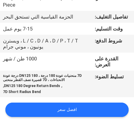
حول
Piece
بنا
تفاصيل التغليف:
الحزمة القياسية التي تستحق البحر
وقت التسليم:
7-15 يوم عمل
جولة
شروط الدفع:
L / C ، D / A ، D / P ، T / T ، ويسترن
في
يونيون ، موني جرام
المعمل
القدرة على
1000 طن / شهر
العرض:
ضبط
تسليط الضوء:
7D منحنيات عودة 180 درجة ، DN125 180 درجة عودة
الانحناءات ، 7D قصيرة نصف القطر منحنى
الجودة
,
,
DN125 180 Degree Return Bends
7D Short Radius Bend
اتصل
افضل سعر
بنا
أخبار