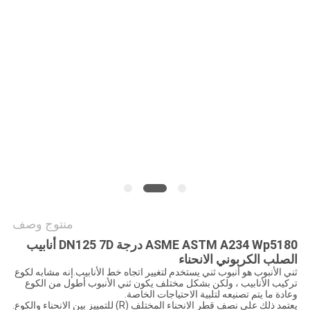
جميع
القضايا
خريطة
الموقع
سياسة
الخصوصية
منتوج وصف
ASME ASTM A234 Wp5180 درجة DN125 7D أنابيب
الصلب الكربوني الانحناء
ثني الأنبوب هو أنبوب ثني يستخدم لتغيير اتجاه خط الأنابيب.إنه مشابه لكوع
تركيب الأنابيب ، ولكن بشكل مختلف يكون ثني الأنبوب أطول من الكوع
وعادة ما يتم تصنيعه لتلبية الاحتياجات الخاصة.
يعتمد ذلك على نصف قطر الانحناء المختلف (R) للتمييز بين الانحناء والكوع.