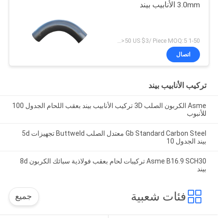
3.0mm الأنابيب بيند
1-50 US $5/ Piece；>50 US $3/ Piece MOQ:5 قطع
اتصال
تركيب الأنابيب بيند
Asme الكربون الصلب 3D تركيب الأنابيب بيند بعقب اللحام الجدول 100
للأنبوب
Gb Standard Carbon Steel معتدل الصلب Buttweld تجهيزات 5d
بيند الجدول 10
Asme B16.9 SCH30 تركيبات لحام بعقب فولاذية سبائك الكربون 8d
بيند
فئات شعبية
جميع