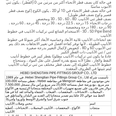
في حالة كان نصف قطر الانحناء أكثر من مرتين من D (القطر) ، يكون ثني
الأنبوب مناسبًا.
في حالة نصف قطر الانحناء في 1D أو 2D ، يكون الكوع.(كوع نصف قطر
قصير وكوع نصف قطر طويل).
نصف قطر ثني الأنابيب: 3D ، 5D ، 6D ، 8D ومخصص
درجات الانحناء: 15 درجة ، 22.5 درجة ، 30 درجة ، 45 درجة ، 60 درجة ،
90 درجة ، 180 درجة ومخصصة
3D ، 5D Pipe Bend - الاستخدام الشائع لثني تركيبات الأنابيب في خطوط
الأنابيب
تعد انحناءات الأنابيب ثلاثية الأبعاد وخماسية الأبعاد أكثر شيوعًا في خطوط
الأنابيب الطويلة ، لأنها توفر كفاءة أفضل في تغيير الاتجاهات.بعد ذلك يتم
ثني الأنبوب 6D و 8D ، كتعويض لإكمال التغيير بدرجة صغيرة.
ثني / ثني الأنابيب ذات القطر الكبير
عادةً ما يكون ثني تركيبات الأنابيب مطلوبًا بقطر كبير في خطوط أنابيب
النفط والغاز ، نظرًا لأنه يتمتع بقدرة أفضل على نقل المواد ، وستحتاج
خطوط الأنابيب الطويلة إلى نصف قطر مختلف من ثني تركيبات الأنابيب
ليتم تثبيتها في الظروف المعقدة.
HEBEI SHENGTIAN PIPE-FITTINGS GROUP CO.، LTD.
تأسست شركة Hebei Shengtian Pipe-Fittings Group Co.، Ltd. في عام 1989.
نحن موجودون في مقاطعة Mengcun في مقاطعة Hebei ، تغطي مساحة 100،000
متر مربع ، مع ورشة عمل بمساحة 25،000 متر مربع ورأس مال مسجل 7،500،000
دولار.نحن قادرون على تصنيع تجهيزات الأنابيب المختلفة.منتجاتنا الرئيسية هي الأكواع
، المحملات ، الانحناءات ، المخفضات ، القبعات ، الشفاه والمآخذ.لقد كنا في هذا
الخط منذ حوالي 20 عامًا.يتم تصدير منتجاتنا إلى العديد من البلدان والمناطق في
جنوب شرق آسيا والشرق الأوسط وأوروبا وأمريكا.
اسم
تنحني وصلات الأنابيب
منتجات
الأكواع ، المخفضات ، الأنابيب المحملات ، الانحناءات ، أغطية
الأنابيب