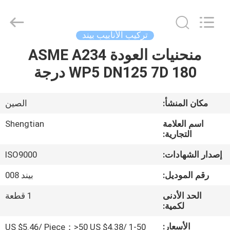
2020
-
2026
Hebei
Shengtian
تركيب الأنابيب بيند
Pipe
Fittings
منحنيات العودة ASME A234
منزل
Group
Co.,
Ltd..
WP5 DN125 7D 180 درجة
All
Rights
المنتجات
Reserved.
Developed
by
مكان المنشأ:
الصين
ECER
أشرطة
اسم العلامة
Shengtian
فيديو
التجارية:
إصدار الشهادات:
ISO9000
عرض
رقم الموديل:
بيند 008
الواقع
الحد الأدنى
1 قطعة
الافتراضي
لكمية:
الأسعار:
1-50 US $5.46/ Piece；>50 US $4.38/