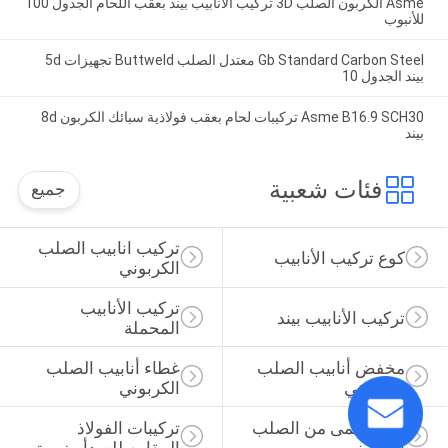
Asme الكربون الصلب 3D تركيب الأنابيب بيند بعقب اللحام الجدول 100
للأنبوب
Gb Standard Carbon Steel معتدل الصلب Buttweld تجهيزات 5d
بيند الجدول 10
Asme B16.9 SCH30 تركيبات لحام بعقب فولاذية سبائك الكربون 8d
بيند
فئات شعبية
جميع
تركيب انابيب الصلب 
كوع تركيب الأنابيب
الكربوني
تركيب الأنابيب 
تركيب الأنابيب بيند
المحملة
مخفض أنابيب الصلب 
غطاء أنابيب الصلب 
الكربوني
الكربوني
شفة أعمى من الصلب 
تركيبات الفولاذ 
الكربوني
المقاوم للصدأ مزورة