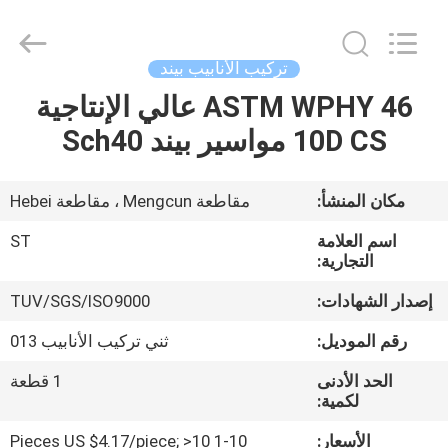
2020
-
2026
Hebei
Shengtian
تركيب الأنابيب بيند
Pipe
Fittings
ASTM WPHY 46 عالي الإنتاجية
منزل
Group
Co.,
Ltd..
10D CS مواسير بيند Sch40
All
Rights
المنتجات
Reserved.
Developed
by
مكان المنشأ:
مقاطعة Mengcun ، مقاطعة Hebei
ECER
أشرطة
اسم العلامة
ST
فيديو
التجارية:
إصدار الشهادات:
TUV/SGS/ISO9000
عرض
رقم الموديل:
ثني تركيب الأنابيب 013
الواقع
الحد الأدنى
1 قطعة
الافتراضي
لكمية:
الأسعار:
1-10 Pieces US $4.17/piece; >10