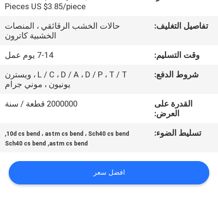
حول
Pieces US $3.85/piece
بنا
تفاصيل التغليف:
حالات الخشب الرقائقي ، المنصات
الخشبية كاترون
جولة
وقت التسليم:
7-14 يوم عمل
في
شروط الدفع:
L / C ، D / A ، D / P ، T / T ، ويسترن
يونيون ، موني جرام
المعمل
القدرة على
2000000 قطعة / سنة
العرض:
ضبط
الجودة
تسليط الضوء:
,
10d cs bend ، astm cs bend ، Sch40 cs bend
,
Sch40 cs bend
astm cs bend
اتصل
افضل سعر
بنا
أخبار