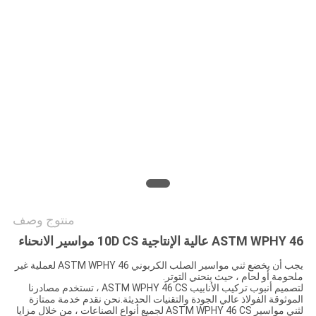
جميع
القضايا
خريطة
الموقع
سياسة
الخصوصية
منتوج وصف
ASTM WPHY 46 عالية الإنتاجية 10D CS مواسير الانحناء
يجب أن يخضع ثني مواسير الصلب الكربوني ASTM WPHY 46 لعملية غير
ملحومة أو لحام ، حيث ينحني التوتر.
لتصميم أنبوب تركيب الأنابيب ASTM WPHY 46 CS ، تستخدم مصادرنا
الموثوقة الفولاذ عالي الجودة والتقنيات الحديثة.نحن نقدم خدمة ممتازة
لثني مواسير ASTM WPHY 46 CS لجميع أنواع الصناعات ، من خلال مزايا