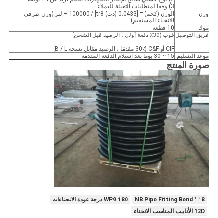
3) وفقا لمتطلبات التعبئة للعملاء
وزن
الوزن (كجم) = [0.0433 (دت) trθ] / 100000 + لتر (وزن طرفي
الانحناء المستقيم)
موك
10 قطعة
فريق التوصيل
فوب (30٪ دفعة أولى ، الرصيد قبل الشحن)
CIF أو C&F (30٪ مقدمًا ، الرصيد مقابل نسخة B / L)
موعد التسليم
15 ~ 30 يوما بعد استلام الدفعة المقدمة
صورة المنتج
18 ″ NB Pipe Fitting Bend
WP9 180 درجة عودة الانحناءات
12D الأنابيب المناسب الانحناء