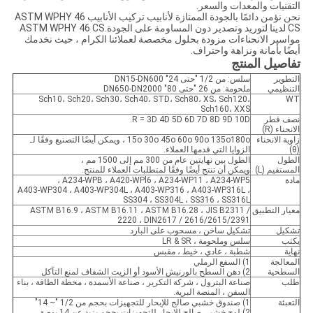
التقنيات والمعدات والسعر.
نحن نؤمن دائمًا بالجودة الممتازة لأنابيب تركيب الأنابيب ASTM WPHY 46
CS لدينا لتوريد وتصدير دون المساومة على الجودة.ASTM WPHY 46 CS
مواسير الانحناءات مزودة بحلول مخصصة لعملائنا الكرام ، حيث نخدمك
أيضًا بأمانة ونزاهة واحتراف.
تفاصيل المنتج
التطوير
سلس: من 1/2 "حتى 24" DN15-DN600
التنظيمي
ملحومة: من 26 "حتى 80" DN650-DN2000
Sch10، Sch20، Sch30، Sch40، STD، Sch80، XS، Sch120،
WT
Sch160، XXS
نصف قطر
R = 3D 4D 5D 6D 7D 8D 9D 10D.
الانحناء (R)
زاوية الانحناء
15o 30o 45o 60o 90o 135o180o ، ويمكن أيضًا التصنيع وفقًا لـ
(θ)
الزوايا التي قدمها العملاء.
الطول
الطول بين نهايتين عام من 300 مم إلى 1500 مم ،
المستقيم (L)
ويمكن أن تنتج أيضًا وفقًا لمتطلبات العملاء للمنتج.
مادة
A234-WPB ، A420-WPl6 ، A234-WP11 ، A234-WP5 ،
A403-WP304 ، A403-WP304L ، A403-WP316 ، A403-WP316L ،
SS304 ، SS304L ، SS316 ، SS316L
معيار التطبيق
ASTM B16.9 ، ASTM B16.11 ، ASTM B16.28 ، JIS B2311 /
2220 ، DIN2617 / 2616/2615/2391
تشكيل
تشكيل ساخن ، مسحوب على البارد
يكتب
سلس وملحومة ، LR & SR
نهاية
شطبة ، عادي ، خيط ، مقبس
المعالجة
1) السفع الرملي
السطحية
2) دهن السطح بالورنيش الأسود أو الزيت الشفاف لمنع التآكل
طلب
صناعة البترول ، شركة التكرير ، صناعة الأسمدة ، محطة الطاقة ، بناء
السفن ، المنصة البرية.
التعبئة
1) صندوق خشبي صالح للإبحار للتجهيزات بحجم من 1/2 "~ 14"
2) لوح خشبي صالح للإبحار للتجهيزات بحجم يزيد عن 14 بوصة